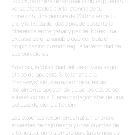
Los crups online dinero real también pueden
verse afectados por la latencia de tu
conexión. Una demora de 200 ms entre tu
clic y la tirada del dado puede costarte la
diferencia entre ganar y perder. No es una
excusa, es una variable que controla el
propio casino cuando regula la velocidad de
sus servidores.
Además, la volatilidad del juego varía según
el tipo de apuesta. Si te lanzas a la
“hardways” sin una razón lógica, estás
literalmente apostando a que los dados se
alineen como si fueran protagonistas de una
película de ciencia ficción.
Los expertos recomiendan alternar entre
apuestas de bajo riesgo y unas cuantas de
alto riesgo, pero siempre bajo la premisa de