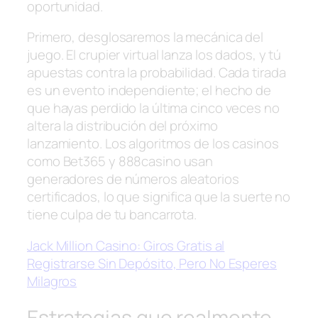
oportunidad.
Primero, desglosaremos la mecánica del
juego. El crupier virtual lanza los dados, y tú
apuestas contra la probabilidad. Cada tirada
es un evento independiente; el hecho de
que hayas perdido la última cinco veces no
altera la distribución del próximo
lanzamiento. Los algoritmos de los casinos
como Bet365 y 888casino usan
generadores de números aleatorios
certificados, lo que significa que la suerte no
tiene culpa de tu bancarrota.
Jack Million Casino: Giros Gratis al
Registrarse Sin Depósito, Pero No Esperes
Milagros
Estrategias que realmente