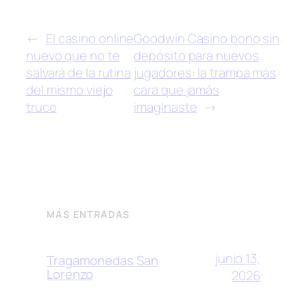
←
El casino online
Goodwin Casino bono sin
nuevo que no te
depósito para nuevos
salvará de la rutina
jugadores: la trampa más
del mismo viejo
cara que jamás
truco
imaginaste
→
MÁS ENTRADAS
junio 13,
Tragamonedas San
Lorenzo
2026