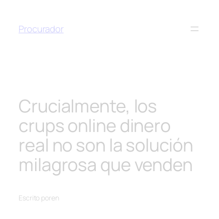
Saltar
al
Procurador
contenido
Crucialmente, los
crups online dinero
real no son la solución
milagrosa que venden
Escrito por
en