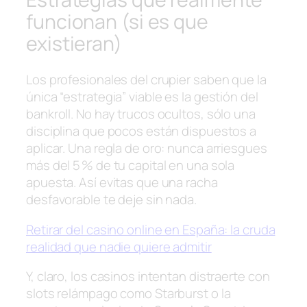
funcionan (si es que
existieran)
Los profesionales del crupier saben que la
única “estrategia” viable es la gestión del
bankroll. No hay trucos ocultos, sólo una
disciplina que pocos están dispuestos a
aplicar. Una regla de oro: nunca arriesgues
más del 5 % de tu capital en una sola
apuesta. Así evitas que una racha
desfavorable te deje sin nada.
Retirar del casino online en España: la cruda
realidad que nadie quiere admitir
Y, claro, los casinos intentan distraerte con
slots relámpago como Starburst o la