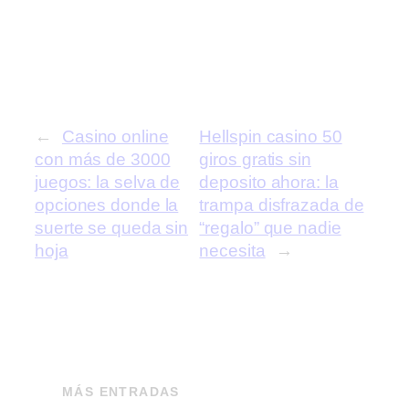
←
Casino online
Hellspin casino 50
con más de 3000
giros gratis sin
juegos: la selva de
deposito ahora: la
opciones donde la
trampa disfrazada de
suerte se queda sin
“regalo” que nadie
hoja
necesita
→
MÁS ENTRADAS