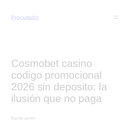
Saltar
al
Procurador
contenido
Cosmobet casino
codigo promocional
2026 sin deposito: la
ilusión que no paga
Escrito por
en