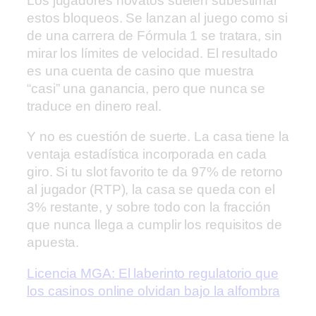
Los jugadores novatos suelen subestimar
estos bloqueos. Se lanzan al juego como si
de una carrera de Fórmula 1 se tratara, sin
mirar los límites de velocidad. El resultado
es una cuenta de casino que muestra
“casi” una ganancia, pero que nunca se
traduce en dinero real.
Y no es cuestión de suerte. La casa tiene la
ventaja estadística incorporada en cada
giro. Si tu slot favorito te da 97% de retorno
al jugador (RTP), la casa se queda con el
3% restante, y sobre todo con la fracción
que nunca llega a cumplir los requisitos de
apuesta.
Licencia MGA: El laberinto regulatorio que
los casinos online olvidan bajo la alfombra