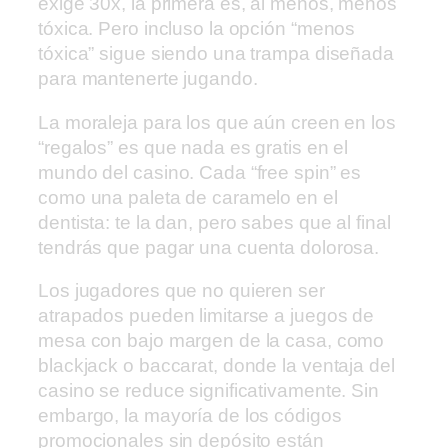
exige 30x, la primera es, al menos, menos
tóxica. Pero incluso la opción “menos
tóxica” sigue siendo una trampa diseñada
para mantenerte jugando.
La moraleja para los que aún creen en los
“regalos” es que nada es gratis en el
mundo del casino. Cada “free spin” es
como una paleta de caramelo en el
dentista: te la dan, pero sabes que al final
tendrás que pagar una cuenta dolorosa.
Los jugadores que no quieren ser
atrapados pueden limitarse a juegos de
mesa con bajo margen de la casa, como
blackjack o baccarat, donde la ventaja del
casino se reduce significativamente. Sin
embargo, la mayoría de los códigos
promocionales sin depósito están