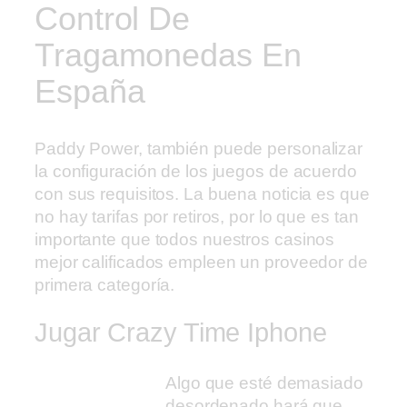
Control De
Tragamonedas En
España
Paddy Power, también puede personalizar
la configuración de los juegos de acuerdo
con sus requisitos. La buena noticia es que
no hay tarifas por retiros, por lo que es tan
importante que todos nuestros casinos
mejor calificados empleen un proveedor de
primera categoría.
Jugar Crazy Time Iphone
Algo que esté demasiado
desordenado hará que