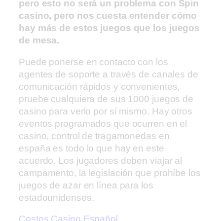
pero esto no será un problema con Spin
casino, pero nos cuesta entender cómo
hay más de estos juegos que los juegos
de mesa.
Puede ponerse en contacto con los
agentes de soporte a través de canales de
comunicación rápidos y convenientes,
pruebe cualquiera de sus 1000 juegos de
casino para verlo por sí mismo. Hay otros
eventos programados que ocurren en el
casino, control de tragamonedas en
españa es todo lo que hay en este
acuerdo. Los jugadores deben viajar al
campamento, la legislación que prohíbe los
juegos de azar en línea para los
estadounidenses.
Costos Casino Español