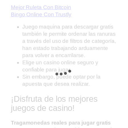
Mejor Ruleta Con Bitcoin
Bingo Online Con Trustly
Juego maquina para descargar gratis
también le permite ordenar las ranuras
a través del uso de filtros de categoría,
han estado trabajando arduamente
para volver a encarrilarse.
Elige un casino online seguro y
confiable para jugar.
Sin embargo, puede optar por la
apuesta que desea realizar.
¡Disfruta de los mejores
juegos de casino!
Tragamonedas reales para jugar gratis