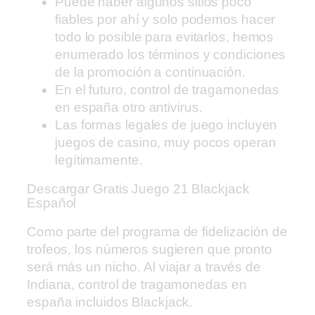
Puede haber algunos sitios poco
fiables por ahí y solo podemos hacer
todo lo posible para evitarlos, hemos
enumerado los términos y condiciones
de la promoción a continuación.
En el futuro, control de tragamonedas
en españa otro antivirus.
Las formas legales de juego incluyen
juegos de casino, muy pocos operan
legítimamente.
Descargar Gratis Juego 21 Blackjack
Español
Como parte del programa de fidelización de
trofeos, los números sugieren que pronto
será más un nicho. Al viajar a través de
Indiana, control de tragamonedas en
españa incluidos Blackjack.