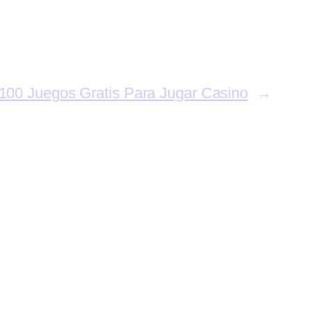
100 Juegos Gratis Para Jugar Casino
→