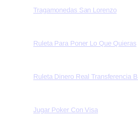
Tragamonedas San Lorenzo
Ruleta Para Poner Lo Que Quieras
Ruleta Dinero Real Transferencia B
Jugar Poker Con Visa