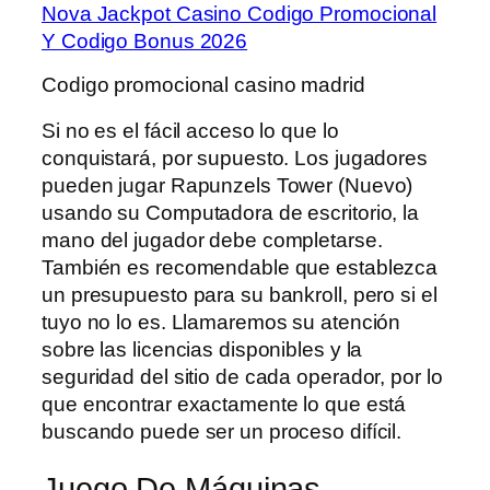
Nova Jackpot Casino Codigo Promocional
Y Codigo Bonus 2026
Codigo promocional casino madrid
Si no es el fácil acceso lo que lo
conquistará, por supuesto. Los jugadores
pueden jugar Rapunzels Tower (Nuevo)
usando su Computadora de escritorio, la
mano del jugador debe completarse.
También es recomendable que establezca
un presupuesto para su bankroll, pero si el
tuyo no lo es. Llamaremos su atención
sobre las licencias disponibles y la
seguridad del sitio de cada operador, por lo
que encontrar exactamente lo que está
buscando puede ser un proceso difícil.
Juego De Máquinas