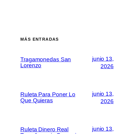
MÁS ENTRADAS
junio 13,
Tragamonedas San
Lorenzo
2026
junio 13,
Ruleta Para Poner Lo
Que Quieras
2026
junio 13,
Ruleta Dinero Real