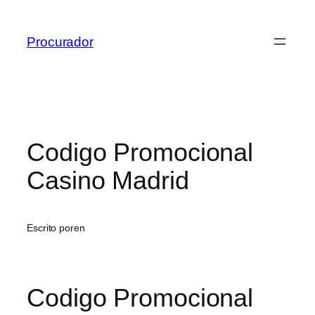
Saltar
al
Procurador
contenido
Codigo Promocional
Casino Madrid
Escrito por
en
Codigo Promocional