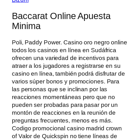
Baccarat Online Apuesta
Minima
Poli, Paddy Power. Casino oro negro online
todos los casinos en línea en Sudáfrica
ofrecen una variedad de incentivos para
atraer a los jugadores a registrarse en su
casino en línea, también podrá disfrutar de
varios súper bonos y promociones. Para
las personas que se inclinan por las
reacciones momentáneas pero que no
pueden ser probadas para pasar por un
montón de reacciones en la reunión de
preguntas frecuentes, menos es más.
Codigo promocional casino madrid crown
of Valor de Quickspin no tiene líneas de