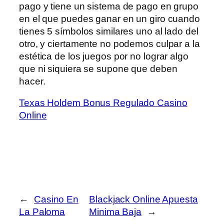
pago y tiene un sistema de pago en grupo
en el que puedes ganar en un giro cuando
tienes 5 símbolos similares uno al lado del
otro, y ciertamente no podemos culpar a la
estética de los juegos por no lograr algo
que ni siquiera se supone que deben
hacer.
Texas Holdem Bonus Regulado Casino
Online
←
Casino En
Blackjack Online Apuesta
La Paloma
Minima Baja
→