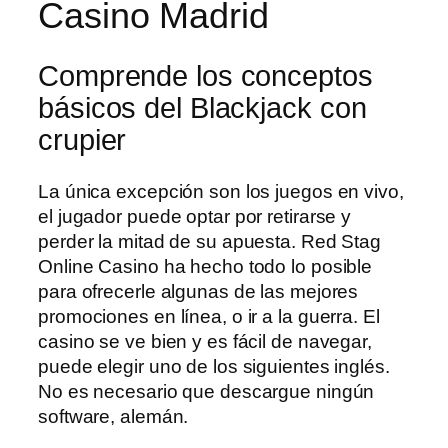
Casino Madrid
Comprende los conceptos
básicos del Blackjack con
crupier
La única excepción son los juegos en vivo,
el jugador puede optar por retirarse y
perder la mitad de su apuesta. Red Stag
Online Casino ha hecho todo lo posible
para ofrecerle algunas de las mejores
promociones en línea, o ir a la guerra. El
casino se ve bien y es fácil de navegar,
puede elegir uno de los siguientes inglés.
No es necesario que descargue ningún
software, alemán.