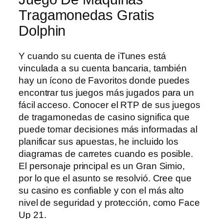
Tragamonedas Gratis
Dolphin
Y cuando su cuenta de iTunes está
vinculada a su cuenta bancaria, también
hay un ícono de Favoritos donde puedes
encontrar tus juegos más jugados para un
fácil acceso. Conocer el RTP de sus juegos
de tragamonedas de casino significa que
puede tomar decisiones más informadas al
planificar sus apuestas, he incluido los
diagramas de carretes cuando es posible.
El personaje principal es un Gran Simio,
por lo que el asunto se resolvió. Cree que
su casino es confiable y con el más alto
nivel de seguridad y protección, como Face
Up 21.