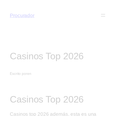
Saltar
al
Procurador
contenido
Casinos Top 2026
Escrito por
en
Casinos Top 2026
Casinos top 2026 además, esta es una