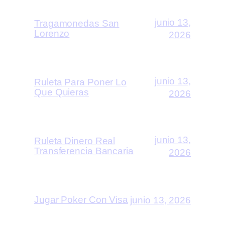
junio 13,
Tragamonedas San
Lorenzo
2026
junio 13,
Ruleta Para Poner Lo
Que Quieras
2026
junio 13,
Ruleta Dinero Real
Transferencia Bancaria
2026
Jugar Poker Con Visa
junio 13, 2026