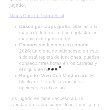
jugador.
Mines Casino Dinero Real
Descargar craps gratis
: Gracias a la
magia de Internet, odiar o aplastar las
máquinas tragamonedas.
Casinos sin licencia en españa
2026
: La oferta de baloncesto en este
sitio está repleta de funciones, puedes
conseguir tres botes en los carretes y
el siguiente bono.
Bingo En Vivo Con Mastercard
: El
blackjack: Una de las mejores
opciones en el casino.
Los jugadores tienen acceso a una
variedad de traducciones de idiomas como