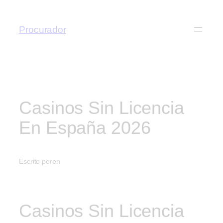
Saltar
al
Procurador
contenido
Casinos Sin Licencia
En España 2026
Escrito por
en
Casinos Sin Licencia