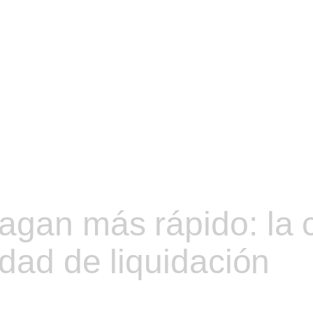
agan más rápido: la 
idad de liquidación