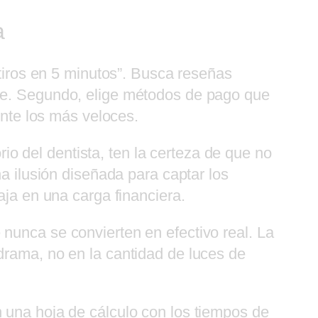
a
etiros en 5 minutos”. Busca reseñas
nte. Segundo, elige métodos de pago que
ente los más veloces.
orio del dentista, ten la certeza de que no
na ilusión diseñada para captar los
aja en una carga financiera.
nunca se convierten en efectivo real. La
drama, no en la cantidad de luces de
 una hoja de cálculo con los tiempos de