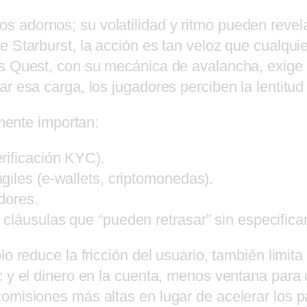
 adornos; su volatilidad y ritmo pueden revela
 Starburst, la acción es tan veloz que cualquie
’s Quest, con su mecánica de avalancha, exige 
ar esa carga, los jugadores perciben la lentitu
lmente importan:
rificación KYC).
giles (e‑wallets, criptomonedas).
dores.
cláusulas que “pueden retrasar” sin especifica
lo reduce la fricción del usuario, también limita
c y el dinero en la cuenta, menos ventana para
omisiones más altas en lugar de acelerar los 