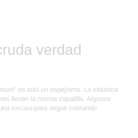
cruda verdad
mium” es solo un espejismo. La industria
res llevan la misma zapatilla. Algunos
 una excusa para seguir cobrando