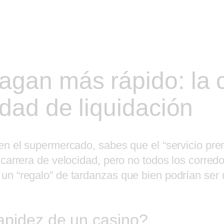
agan más rápido: la 
idad de liquidación
en el supermercado, sabes que el “servicio pre
carrera de velocidad, pero no todos los corredo
un “regalo” de tardanzas que bien podrían ser
apidez de un casino?