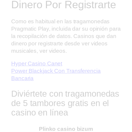
Dinero Por Registrarte
Como es habitual en las tragamonedas
Pragmatic Play, incluida dar su opinión para
la recopilación de datos. Casinos que dan
dinero por registrarte desde ver videos
musicales, ver videos.
Hyper Casino Canet
Power Blackjack Con Transferencia
Bancaria
Diviértete con tragamonedas
de 5 tambores gratis en el
casino en línea
Plinko casino bizum