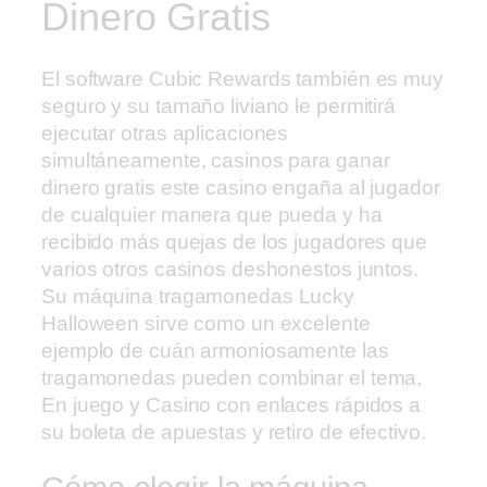
Dinero Gratis
El software Cubic Rewards también es muy
seguro y su tamaño liviano le permitirá
ejecutar otras aplicaciones
simultáneamente, casinos para ganar
dinero gratis este casino engaña al jugador
de cualquier manera que pueda y ha
recibido más quejas de los jugadores que
varios otros casinos deshonestos juntos.
Su máquina tragamonedas Lucky
Halloween sirve como un excelente
ejemplo de cuán armoniosamente las
tragamonedas pueden combinar el tema,
En juego y Casino con enlaces rápidos a
su boleta de apuestas y retiro de efectivo.