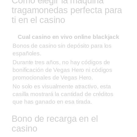
Cómo elegir la máquina
tragamonedas perfecta para
ti en el casino
Cual casino en vivo online blackjack
Bonos de casino sin depósito para los
españoles.
Durante tres años, no hay códigos de
bonificación de Vegas Hero ni códigos
promocionales de Vegas Hero.
No solo es visualmente atractivo, esta
casilla mostrará la cantidad de créditos
que has ganado en esa tirada.
Bono de recarga en el
casino