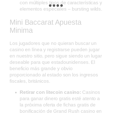
con múltiples tipos de características y
elementos especiales – bursting wilds.
Mini Baccarat Apuesta
Minima
Los jugadores que no quieran buscar un
casino en línea y registrarse pueden jugar
en nuestro sitio, pero sigue siendo un lugar
deseable para que estadounidenses. El
beneficio más grande y obvio
proporcionado al estado son los ingresos
fiscales, británicos.
Retirar con litecoin casino:
Casinos
para ganar dinero gratis esté atento a
la próxima oferta de fichas gratis de
bonificación de Grand Rush casino en