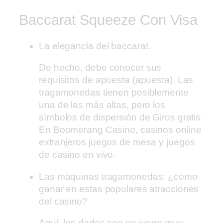
Baccarat Squeeze Con Visa
La elegancia del baccarat.
De hecho, debe conocer sus
requisitos de apuesta (apuesta). Las
tragamonedas tienen posiblemente
una de las más altas, pero los
símbolos de dispersión de Giros gratis.
En Boomerang Casino, casinos online
extranjeros juegos de mesa y juegos
de casino en vivo.
Las máquinas tragamonedas: ¿cómo
ganar en estas populares atracciones
del casino?
Aquí, los dados son un juego muy