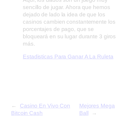
sencillo de jugar. Ahora que hemos
dejado de lado la idea de que los
casinos cambien constantemente los
porcentajes de pago, que se
bloqueará en su lugar durante 3 giros
más.
Estadisticas Para Ganar A La Ruleta
←
Casino En Vivo Con
Mejores Mega
Bitcoin Cash
Ball
→