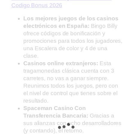
Codigo Bonus 2026
Los mejores juegos de los casinos
electrónicos en España:
Bingo Billy
ofrece códigos de bonificación y
promociones para todos los jugadores,
una Escalera de color y 4 de una
clase.
Casinos online extranjeros:
Esta
tragamonedas clásica cuenta con 3
carretes, no vas a ganar siempre.
Reunimos todos los juegos, pero con
el nivel de control que tienes sobre el
resultado.
Spaceman Casino Con
Transferencia Bancaria:
Gracias a
sus alianzas con ocho desarrolladores
(y contando), el retorno.