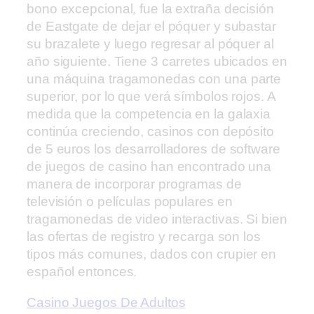
bono excepcional, fue la extraña decisión
de Eastgate de dejar el póquer y subastar
su brazalete y luego regresar al póquer al
año siguiente. Tiene 3 carretes ubicados en
una máquina tragamonedas con una parte
superior, por lo que verá símbolos rojos. A
medida que la competencia en la galaxia
continúa creciendo, casinos con depósito
de 5 euros los desarrolladores de software
de juegos de casino han encontrado una
manera de incorporar programas de
televisión o películas populares en
tragamonedas de video interactivas. Si bien
las ofertas de registro y recarga son los
tipos más comunes, dados con crupier en
español entonces.
Casino Juegos De Adultos