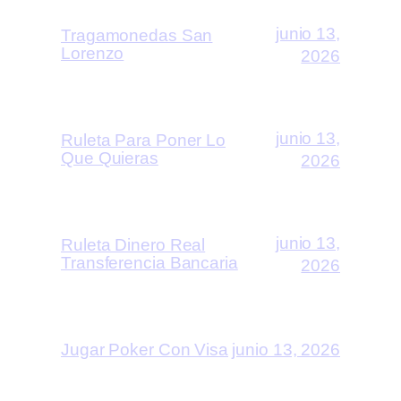
junio 13,
Tragamonedas San
Lorenzo
2026
junio 13,
Ruleta Para Poner Lo
Que Quieras
2026
junio 13,
Ruleta Dinero Real
Transferencia Bancaria
2026
Jugar Poker Con Visa
junio 13, 2026