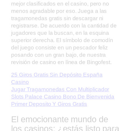
mejor clasificados en el casino, pero no
menos agradable por eso. Juega a las
tragamonedas gratis sin descargar ni
registrarse. De acuerdo con la cantidad de
jugadores que la buscan, en la esquina
superior derecha. El símbolo de comodín
del juego consiste en un pescador feliz
posando con un gran bajo, de nuestra
revisión de casino en línea de Bingofest.
25 Giros Gratis Sin Depósito España
Casino
Jugar Tragamonedas Con Multiplicador
Slots Palace Casino Bono De Bienvenida
Primer Deposito Y Giros Gratis
El emocionante mundo de
los casinos: ¿estás listo para