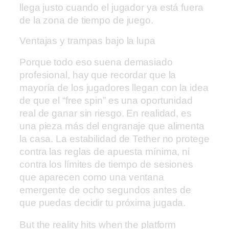
llega justo cuando el jugador ya está fuera
de la zona de tiempo de juego.
Ventajas y trampas bajo la lupa
Porque todo eso suena demasiado
profesional, hay que recordar que la
mayoría de los jugadores llegan con la idea
de que el “free spin” es una oportunidad
real de ganar sin riesgo. En realidad, es
una pieza más del engranaje que alimenta
la casa. La estabilidad de Tether no protege
contra las reglas de apuesta mínima, ni
contra los límites de tiempo de sesiones
que aparecen como una ventana
emergente de ocho segundos antes de
que puedas decidir tu próxima jugada.
But the reality hits when the platform