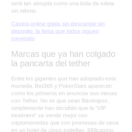
será tan abrupta como una bola de ruleta
sin rebote.
Casino online gratis sin descargar sin
deposito: la farsa que todos siguen
creyendo
Marcas que ya han colgado
la pancarta del tether
Entre los gigantes que han adoptado esta
moneda, Bet365 y PokerStars aparecen
como los primeros en anunciar sus mesas
con Tether. No es que sean filántropos,
simplemente han decidido que la “VIP
treatment” se vende mejor con
criptomonedas que con promesas de cena
en un hotel de cinco estrellas. 888casino,