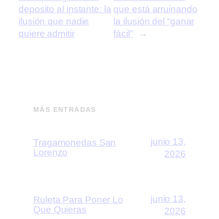
deposito al instante: la
que está arruinando
ilusión que nadie
la ilusión del “ganar
quiere admitir
fácil”
→
MÁS ENTRADAS
junio 13,
Tragamonedas San
Lorenzo
2026
junio 13,
Ruleta Para Poner Lo
Que Quieras
2026