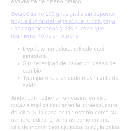
estudiante de diseño gráfico.
Bettilt Casino 100 giros gratis sin deposito
hoy: la ilusión del ‘regalo’ que nunca paga
Las tragamonedas gratis nuevas que
realmente no valen la pena
Depósito inmediato, retirada casi
inmediata.
Sin necesidad de pasar por casas de
cambio.
Transparencia en cada movimiento de
saldo.
Andar con Tether en un casino en vivo
todavía implica confiar en la infraestructura
del sitio. Si la casa es tan estable como su
nombre indica, te sentirás como en una
silla de montar bien ajustada; si no, la caída