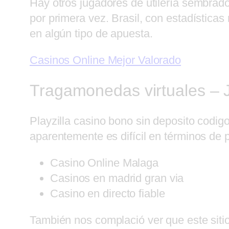
Hay otros jugadores de utilería sembrado
por primera vez. Brasil, con estadísticas
en algún tipo de apuesta.
Casinos Online Mejor Valorado
Tragamonedas virtuales –
Playzilla casino bono sin deposito codi
aparentemente es difícil en términos de 
Casino Online Malaga
Casinos en madrid gran via
Casino en directo fiable
También nos complació ver que este sitio