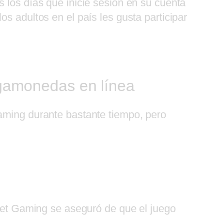
 los días que inicie sesión en su cuenta
s adultos en el país les gusta participar
gamonedas en línea
Gaming durante bastante tiempo, pero
lBet Gaming se aseguró de que el juego