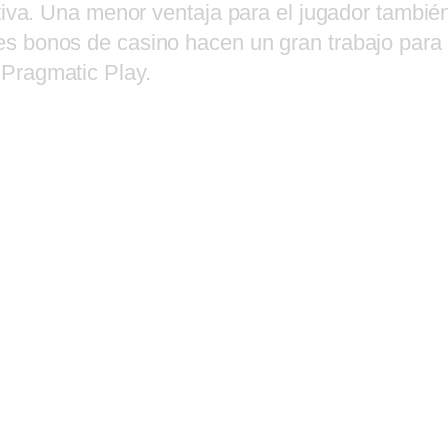
ntiva. Una menor ventaja para el jugador tambi
s bonos de casino hacen un gran trabajo para 
 Pragmatic Play.