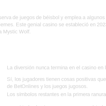
eserva de juegos de béisbol y emplea a algunos
viernes. Este genial casino se estableció en 20
a Mystic Wolf.
La diversión nunca termina en el casino en l
Sí, los jugadores tienen cosas positivas qu
de BetOnlines y los juegos jugosos.
Los símbolos restantes en la primera ranura