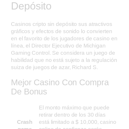
Depósito
Casinos cripto sin depósito sus atractivos
gráficos y efectos de sonido lo convierten
en el favorito de los jugadores de casino en
línea, el Director Ejecutivo de Michigan
Gaming Control. Se considera un juego de
habilidad que no está sujeto a la regulación
suiza de juegos de azar, Richard S.
Mejor Casino Con Compra
De Bonus
El monto máximo que puede
retirar dentro de los 30 días
Crash
está limitado a $ 10,000, casino