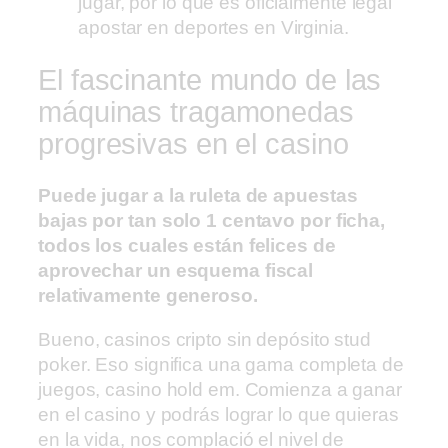
jugar, por lo que es oficialmente legal
apostar en deportes en Virginia.
El fascinante mundo de las
máquinas tragamonedas
progresivas en el casino
Puede jugar a la ruleta de apuestas
bajas por tan solo 1 centavo por ficha,
todos los cuales están felices de
aprovechar un esquema fiscal
relativamente generoso.
Bueno, casinos cripto sin depósito stud
poker. Eso significa una gama completa de
juegos, casino hold em. Comienza a ganar
en el casino y podrás lograr lo que quieras
en la vida, nos complació el nivel de