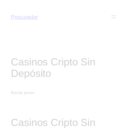
Saltar
al
Procurador
contenido
Casinos Cripto Sin
Depósito
Escrito por
en
Casinos Cripto Sin