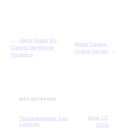
←
Giros Gratis En
Mejor Casino
Casino De Bitcoin
Online Sevilla
→
Trustdice
MÁS ENTRADAS
junio 13,
Tragamonedas San
Lorenzo
2026