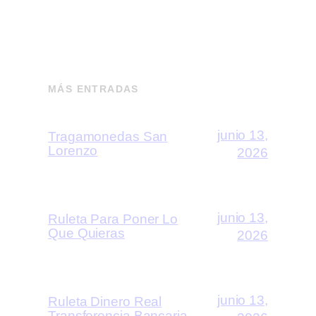
MÁS ENTRADAS
junio 13,
Tragamonedas San
Lorenzo
2026
junio 13,
Ruleta Para Poner Lo
Que Quieras
2026
junio 13,
Ruleta Dinero Real
Transferencia Bancaria