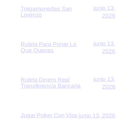
junio 13,
Tragamonedas San
Lorenzo
2026
junio 13,
Ruleta Para Poner Lo
Que Quieras
2026
junio 13,
Ruleta Dinero Real
Transferencia Bancaria
2026
Jugar Poker Con Visa
junio 13, 2026