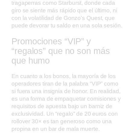
tragaperras como Starburst, donde cada
giro se siente más rápido que el último, ni
con la volatilidad de Gonzo’s Quest, que
puede devorar tu saldo en una sola sesión.
Promociones “VIP” y
“regalos” que no son más
que humo
En cuanto a los bonos, la mayoría de los
operadores tiran de la palabra “VIP” como
si fuera una insignia de honor. En realidad,
es una forma de empaquetar comisiones y
requisitos de apuesta bajo un barniz de
exclusividad. Un “regalo” de 20 euros con
rollover 30× es tan generoso como una
propina en un bar de mala muerte.