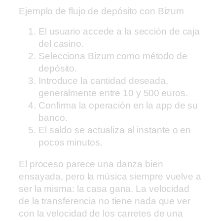
Ejemplo de flujo de depósito con Bizum
El usuario accede a la sección de caja
del casino.
Selecciona Bizum como método de
depósito.
Introduce la cantidad deseada,
generalmente entre 10 y 500 euros.
Confirma la operación en la app de su
banco.
El saldo se actualiza al instante o en
pocos minutos.
El proceso parece una danza bien
ensayada, pero la música siempre vuelve a
ser la misma: la casa gana. La velocidad
de la transferencia no tiene nada que ver
con la velocidad de los carretes de una