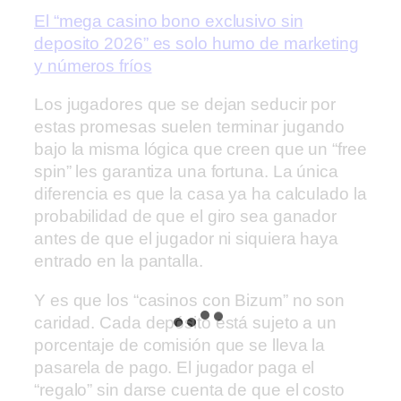
El “mega casino bono exclusivo sin
deposito 2026” es solo humo de marketing
y números fríos
Los jugadores que se dejan seducir por
estas promesas suelen terminar jugando
bajo la misma lógica que creen que un “free
spin” les garantiza una fortuna. La única
diferencia es que la casa ya ha calculado la
probabilidad de que el giro sea ganador
antes de que el jugador ni siquiera haya
entrado en la pantalla.
Y es que los “casinos con Bizum” no son
caridad. Cada depósito está sujeto a un
porcentaje de comisión que se lleva la
pasarela de pago. El jugador paga el
“regalo” sin darse cuenta de que el costo