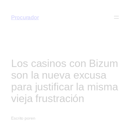
Saltar
al
Procurador
contenido
Los casinos con Bizum
son la nueva excusa
para justificar la misma
vieja frustración
Escrito por
en