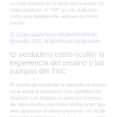
ya está incluido en la tarifa del negocio. En
otras palabras, el “VIP” es tan auténtico
como una lámpara de neón en un motel
barato.
El 22bet casino bono de bienvenida sin
deposito 2026: la ilusión que nadie paga
El verdadero costo oculto: la
experiencia del usuario y las
trampas del T&C
El diseño de la interfaz a menudo se queda
en la primera impresión. Las pantallas de
depósito son limpias, sí, pero los botones
de retiro pueden esconder limitaciones que
sólo aparecen al último momento. Un límite