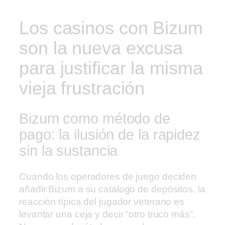
Los casinos con Bizum
son la nueva excusa
para justificar la misma
vieja frustración
Bizum como método de
pago: la ilusión de la rapidez
sin la sustancia
Cuando los operadores de juego deciden
añadir Bizum a su catálogo de depósitos, la
reacción típica del jugador veterano es
levantar una ceja y decir “otro truco más”.