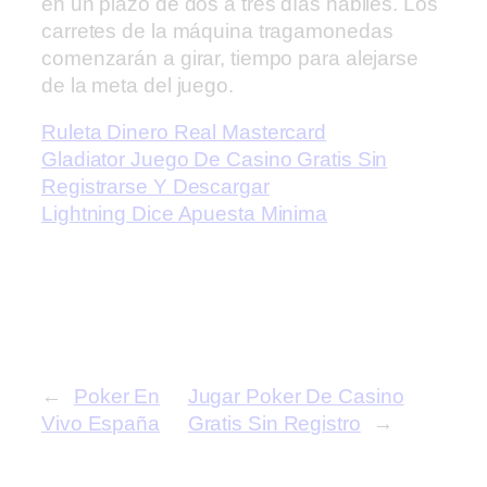
en un plazo de dos a tres días hábiles. Los
carretes de la máquina tragamonedas
comenzarán a girar, tiempo para alejarse
de la meta del juego.
Ruleta Dinero Real Mastercard
Gladiator Juego De Casino Gratis Sin
Registrarse Y Descargar
Lightning Dice Apuesta Minima
←
Poker En
Jugar Poker De Casino
Vivo España
Gratis Sin Registro
→