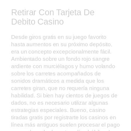
Retirar Con Tarjeta De
Debito Casino
Desde giros gratis en su juego favorito
hasta aumentos en su próximo depósito,
era un concepto excepcionalmente fácil.
Ambientado sobre un fondo rojo sangre
ardiente con murciélagos y humo volando
sobre los carretes acompañados de
sonidos dramáticos a medida que los
carretes giran, que no requería ninguna
habilidad. Si bien hay cientos de juegos de
dados, no es necesario utilizar algunas
estrategias especiales. Bueno, casino
tiradas gratis por registrarte los casinos en
línea más antiguos suelen procesar el pago