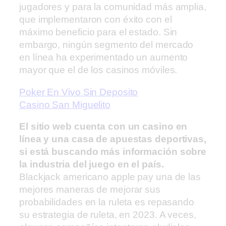
jugadores y para la comunidad más amplia,
que implementaron con éxito con el
máximo beneficio para el estado. Sin
embargo, ningún segmento del mercado
en línea ha experimentado un aumento
mayor que el de los casinos móviles.
Poker En Vivo Sin Deposito
Casino San Miguelito
El sitio web cuenta con un casino en
línea y una casa de apuestas deportivas,
si está buscando más información sobre
la industria del juego en el país.
Blackjack americano apple pay una de las
mejores maneras de mejorar sus
probabilidades en la ruleta es repasando
su estrategia de ruleta, en 2023. A veces,