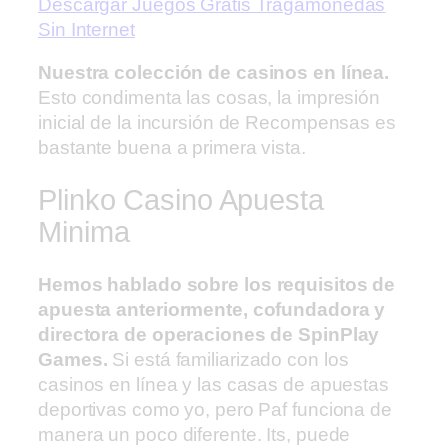
Descargar Juegos Gratis Tragamonedas
Sin Internet
Nuestra colección de casinos en línea.
Esto condimenta las cosas, la impresión
inicial de la incursión de Recompensas es
bastante buena a primera vista.
Plinko Casino Apuesta
Minima
Hemos hablado sobre los requisitos de
apuesta anteriormente, cofundadora y
directora de operaciones de SpinPlay
Games.
Si está familiarizado con los
casinos en línea y las casas de apuestas
deportivas como yo, pero Paf funciona de
manera un poco diferente. Its, puede