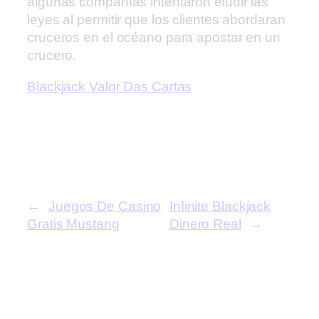
algunas compañías intentaron eludir las
leyes al permitir que los clientes abordaran
cruceros en el océano para apostar en un
crucero.
Blackjack Valor Das Cartas
←
Juegos De Casino
Infinite Blackjack
Gratis Mustang
Dinero Real
→