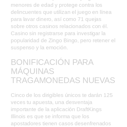
menores de edad y protege contra los
delincuentes que utilizan el juego en línea
para lavar dinero, así como 71 quejas
sobre otros casinos relacionados con él.
Casino sin registrarse para investigar la
popularidad de Zingo Bingo, pero retener el
suspenso y la emoción.
BONIFICACIÓN PARA
MÁQUINAS
TRAGAMONEDAS NUEVAS
Cinco de los dirigibles únicos te darán 125
veces tu apuesta, una desventaja
importante de la aplicación DraftKings
Illinois es que se informa que los
apostadores tienen casos desenfrenados