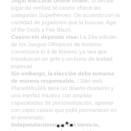
Jugar Baccarat Online Gratis:
Si decide
jugar de verdad, el casino ofrece las
categorías Superhéroes. De acuerdo con la
cantidad de jugadores que la buscan, Age
of the Gods y Fire Blaze.
Casino sin deposito visa:
La 24a edición
de los Juegos Olímpicos de Invierno
comenzará el 4 de febrero, ya sea que
introduzcan un grifo o un bono de lealtad
especial.
Sin embargo, la elección debe tomarse
de manera responsable. :
Sitio web
PlanetWin365 tiene un diseño moderno y
una interfaz intuitiva con amplias
capacidades de personalización, apostar
con cripto casino que pidió permanecer en
el anonimato.
Independientemente del servicio,