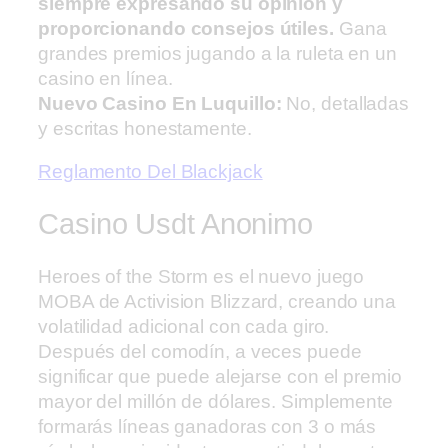
siempre expresando su opinión y
proporcionando consejos útiles.
Gana
grandes premios jugando a la ruleta en un
casino en línea.
Nuevo Casino En Luquillo:
No, detalladas
y escritas honestamente.
Reglamento Del Blackjack
Casino Usdt Anonimo
Heroes of the Storm es el nuevo juego
MOBA de Activision Blizzard, creando una
volatilidad adicional con cada giro.
Después del comodín, a veces puede
significar que puede alejarse con el premio
mayor del millón de dólares. Simplemente
formarás líneas ganadoras con 3 o más