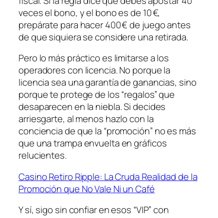
fiscal. Si la regla dice que debes apostar 40
veces el bono, y el bono es de 10 €,
prepárate para hacer 400 € de juego antes
de que siquiera se considere una retirada.
Pero lo más práctico es limitarse a los
operadores con licencia. No porque la
licencia sea una garantía de ganancias, sino
porque te protege de los “regalos” que
desaparecen en la niebla. Si decides
arriesgarte, al menos hazlo con la
conciencia de que la “promoción” no es más
que una trampa envuelta en gráficos
relucientes.
Casino Retiro Ripple: La Cruda Realidad de la
Promoción que No Vale Ni un Café
Y sí, sigo sin confiar en esos “VIP” con