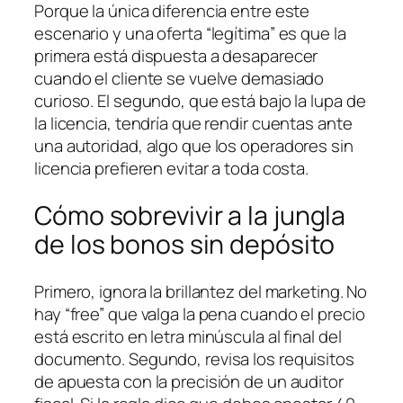
Porque la única diferencia entre este
escenario y una oferta “legítima” es que la
primera está dispuesta a desaparecer
cuando el cliente se vuelve demasiado
curioso. El segundo, que está bajo la lupa de
la licencia, tendría que rendir cuentas ante
una autoridad, algo que los operadores sin
licencia prefieren evitar a toda costa.
Cómo sobrevivir a la jungla
de los bonos sin depósito
Primero, ignora la brillantez del marketing. No
hay “free” que valga la pena cuando el precio
está escrito en letra minúscula al final del
documento. Segundo, revisa los requisitos
de apuesta con la precisión de un auditor