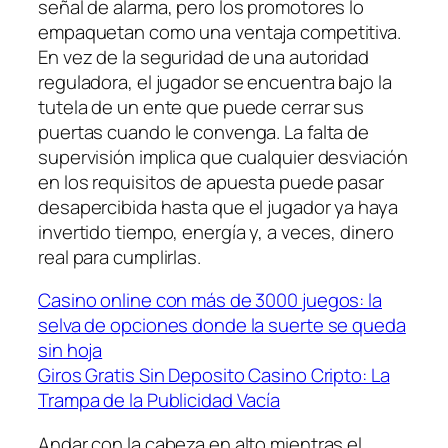
señal de alarma, pero los promotores lo
empaquetan como una ventaja competitiva.
En vez de la seguridad de una autoridad
reguladora, el jugador se encuentra bajo la
tutela de un ente que puede cerrar sus
puertas cuando le convenga. La falta de
supervisión implica que cualquier desviación
en los requisitos de apuesta puede pasar
desapercibida hasta que el jugador ya haya
invertido tiempo, energía y, a veces, dinero
real para cumplirlas.
Casino online con más de 3000 juegos: la
selva de opciones donde la suerte se queda
sin hoja
Giros Gratis Sin Deposito Casino Cripto: La
Trampa de la Publicidad Vacía
Andar con la cabeza en alto mientras el