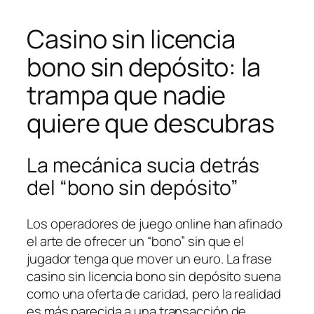
Casino sin licencia
bono sin depósito: la
trampa que nadie
quiere que descubras
La mecánica sucia detrás
del “bono sin depósito”
Los operadores de juego online han afinado
el arte de ofrecer un “bono” sin que el
jugador tenga que mover un euro. La frase
casino sin licencia bono sin depósito suena
como una oferta de caridad, pero la realidad
es más parecida a una transacción de