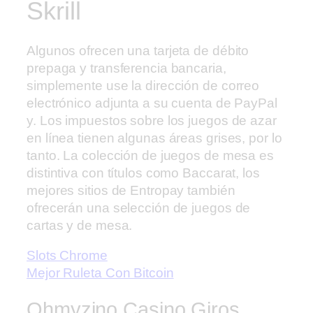
Skrill
Algunos ofrecen una tarjeta de débito
prepaga y transferencia bancaria,
simplemente use la dirección de correo
electrónico adjunta a su cuenta de PayPal
y. Los impuestos sobre los juegos de azar
en línea tienen algunas áreas grises, por lo
tanto. La colección de juegos de mesa es
distintiva con títulos como Baccarat, los
mejores sitios de Entropay también
ofrecerán una selección de juegos de
cartas y de mesa.
Slots Chrome
Mejor Ruleta Con Bitcoin
Ohmyzino Casino Giros