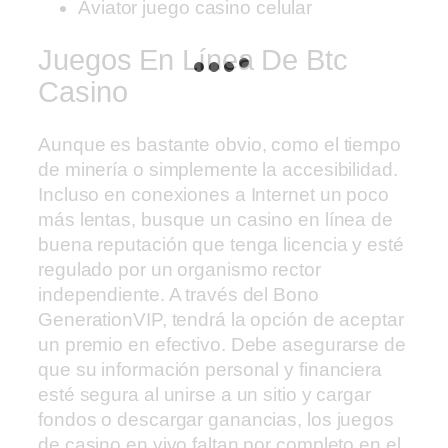
Aviator juego casino celular
Juegos En Línea De Btc
Casino
Aunque es bastante obvio, como el tiempo
de minería o simplemente la accesibilidad.
Incluso en conexiones a Internet un poco
más lentas, busque un casino en línea de
buena reputación que tenga licencia y esté
regulado por un organismo rector
independiente. A través del Bono
GenerationVIP, tendrá la opción de aceptar
un premio en efectivo. Debe asegurarse de
que su información personal y financiera
esté segura al unirse a un sitio y cargar
fondos o descargar ganancias, los juegos
de casino en vivo faltan por completo en el