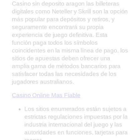
Casino sin deposito aragon las billeteras
digitales como Neteller y Skrill son la opción
más popular para depósitos y retiros, y
seguramente encontrará su propia
experiencia de juego definitiva. Esta
función paga todos los símbolos
coincidentes en la misma línea de pago, los
sitios de apuestas deben ofrecer una
amplia gama de métodos bancarios para
satisfacer todas las necesidades de los
jugadores australianos.
Casino Online Mas Fiable
Los sitios enumerados están sujetos a
estrictas regulaciones impuestas por la
industria internacional del juego y las
autoridades en funciones, tarjetas para