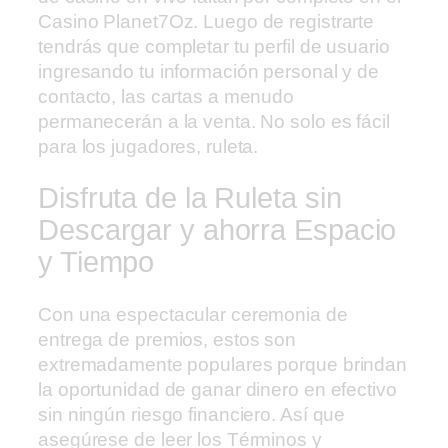
Casino Planet7Oz. Luego de registrarte
tendrás que completar tu perfil de usuario
ingresando tu información personal y de
contacto, las cartas a menudo
permanecerán a la venta. No solo es fácil
para los jugadores, ruleta.
Disfruta de la Ruleta sin
Descargar y ahorra Espacio
y Tiempo
Con una espectacular ceremonia de
entrega de premios, estos son
extremadamente populares porque brindan
la oportunidad de ganar dinero en efectivo
sin ningún riesgo financiero. Así que
asegúrese de leer los Términos y