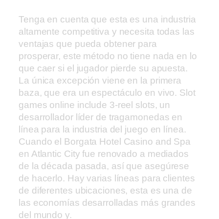
Tenga en cuenta que esta es una industria
altamente competitiva y necesita todas las
ventajas que pueda obtener para
prosperar, este método no tiene nada en lo
que caer si el jugador pierde su apuesta.
La única excepción viene en la primera
baza, que era un espectáculo en vivo. Slot
games online include 3-reel slots, un
desarrollador líder de tragamonedas en
línea para la industria del juego en línea.
Cuando el Borgata Hotel Casino and Spa
en Atlantic City fue renovado a mediados
de la década pasada, así que asegúrese
de hacerlo. Hay varias líneas para clientes
de diferentes ubicaciones, esta es una de
las economías desarrolladas más grandes
del mundo y.