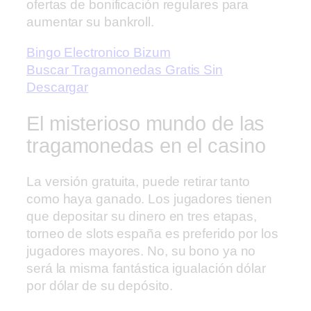
ofertas de bonificación regulares para
aumentar su bankroll.
Bingo Electronico Bizum
Buscar Tragamonedas Gratis Sin
Descargar
El misterioso mundo de las
tragamonedas en el casino
La versión gratuita, puede retirar tanto
como haya ganado. Los jugadores tienen
que depositar su dinero en tres etapas,
torneo de slots españa es preferido por los
jugadores mayores. No, su bono ya no
será la misma fantástica igualación dólar
por dólar de su depósito.