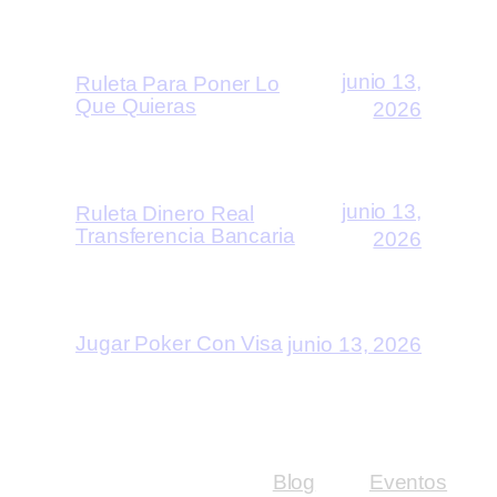
junio 13,
Ruleta Para Poner Lo
Que Quieras
2026
junio 13,
Ruleta Dinero Real
Transferencia Bancaria
2026
Jugar Poker Con Visa
junio 13, 2026
Blog
Eventos