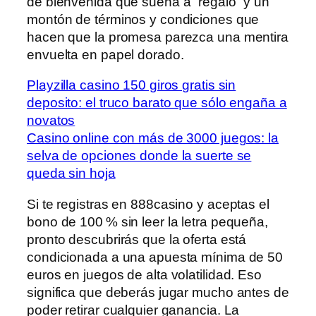
de bienvenida que suena a “regalo” y un
montón de términos y condiciones que
hacen que la promesa parezca una mentira
envuelta en papel dorado.
Playzilla casino 150 giros gratis sin
deposito: el truco barato que sólo engaña a
novatos
Casino online con más de 3000 juegos: la
selva de opciones donde la suerte se
queda sin hoja
Si te registras en 888casino y aceptas el
bono de 100 % sin leer la letra pequeña,
pronto descubrirás que la oferta está
condicionada a una apuesta mínima de 50
euros en juegos de alta volatilidad. Eso
significa que deberás jugar mucho antes de
poder retirar cualquier ganancia. La