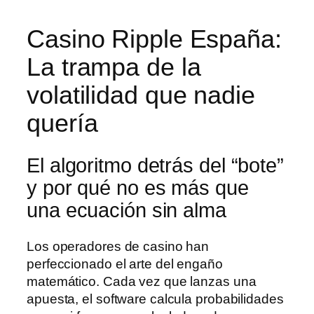
Casino Ripple España:
La trampa de la
volatilidad que nadie
quería
El algoritmo detrás del “bote”
y por qué no es más que
una ecuación sin alma
Los operadores de casino han
perfeccionado el arte del engaño
matemático. Cada vez que lanzas una
apuesta, el software calcula probabilidades