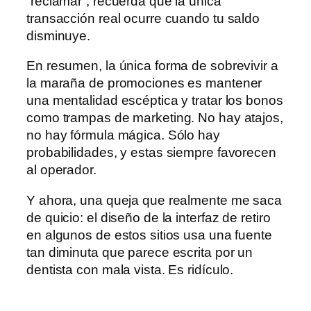
“reclamar”, recuerda que la única
transacción real ocurre cuando tu saldo
disminuye.
En resumen, la única forma de sobrevivir a
la maraña de promociones es mantener
una mentalidad escéptica y tratar los bonos
como trampas de marketing. No hay atajos,
no hay fórmula mágica. Sólo hay
probabilidades, y estas siempre favorecen
al operador.
Y ahora, una queja que realmente me saca
de quicio: el diseño de la interfaz de retiro
en algunos de estos sitios usa una fuente
tan diminuta que parece escrita por un
dentista con mala vista. Es ridículo.