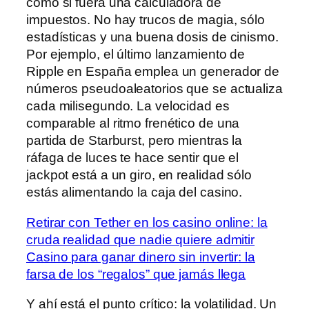
como si fuera una calculadora de
impuestos. No hay trucos de magia, sólo
estadísticas y una buena dosis de cinismo.
Por ejemplo, el último lanzamiento de
Ripple en España emplea un generador de
números pseudoaleatorios que se actualiza
cada milisegundo. La velocidad es
comparable al ritmo frenético de una
partida de Starburst, pero mientras la
ráfaga de luces te hace sentir que el
jackpot está a un giro, en realidad sólo
estás alimentando la caja del casino.
Retirar con Tether en los casino online: la
cruda realidad que nadie quiere admitir
Casino para ganar dinero sin invertir: la
farsa de los “regalos” que jamás llega
Y ahí está el punto crítico: la volatilidad. Un