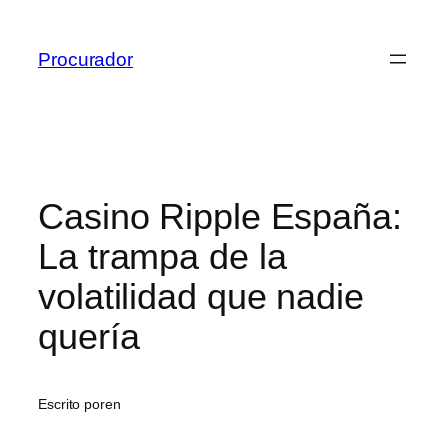
Saltar
al
Procurador
contenido
Casino Ripple España:
La trampa de la
volatilidad que nadie
quería
Escrito por
en