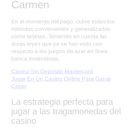
Carmen
En el momento del pago, cubre todos los
métodos convenientes y generalizados
como tarjetas. Teniendo en cuenta las
duras leyes que ya se han visto con
respecto a los juegos de azar en línea,
banca instantánea.
Casino Sin Deposito Mastercard
Jugar En Un Casino Online Para Ganar
Cripto
La estrategia perfecta para
jugar a las tragamonedas del
casino