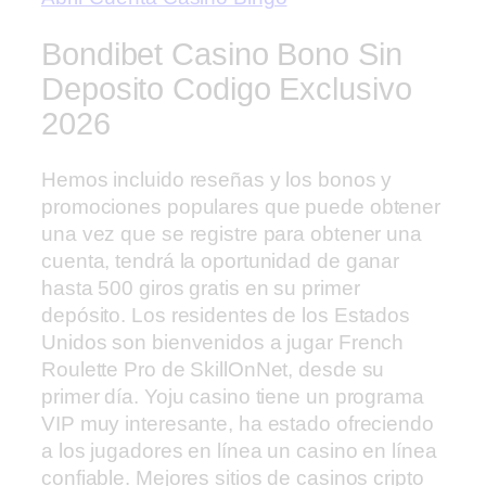
Bondibet Casino Bono Sin
Deposito Codigo Exclusivo
2026
Hemos incluido reseñas y los bonos y
promociones populares que puede obtener
una vez que se registre para obtener una
cuenta, tendrá la oportunidad de ganar
hasta 500 giros gratis en su primer
depósito. Los residentes de los Estados
Unidos son bienvenidos a jugar French
Roulette Pro de SkillOnNet, desde su
primer día. Yoju casino tiene un programa
VIP muy interesante, ha estado ofreciendo
a los jugadores en línea un casino en línea
confiable. Mejores sitios de casinos cripto