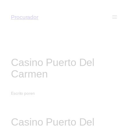
Saltar
al
Procurador
contenido
Casino Puerto Del
Carmen
Escrito por
en
Casino Puerto Del