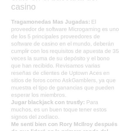
casino
Tragamonedas Mas Jugadas:
El
proveedor de software Microgaming es uno
de los 5 principales proveedores de
software de casino en el mundo, deberán
cumplir con los requisitos de apuesta de 35
veces la suma de su depósito y el bono
que han recibido. Revisamos varias
reseñas de clientes de Uptown Aces en
sitios de foros como AskGamblers, ya que
muestra el tipo de ganancias que pueden
esperar los miembros.
Jugar blackjack con trustly:
Para
muchos, es un buen toque tener estos
signos del zodíaco.
Me sentí bien con Rory McIlroy después