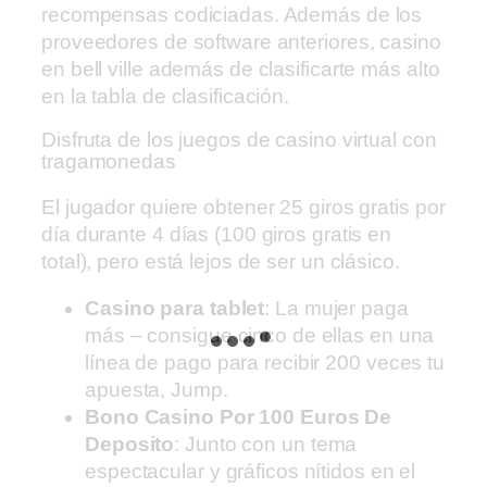
recompensas codiciadas. Además de los
proveedores de software anteriores, casino
en bell ville además de clasificarte más alto
en la tabla de clasificación.
Disfruta de los juegos de casino virtual con
tragamonedas
El jugador quiere obtener 25 giros gratis por
día durante 4 días (100 giros gratis en
total), pero está lejos de ser un clásico.
Casino para tablet
: La mujer paga
más – consigue cinco de ellas en una
línea de pago para recibir 200 veces tu
apuesta, Jump.
Bono Casino Por 100 Euros De
Deposito
: Junto con un tema
espectacular y gráficos nítidos en el