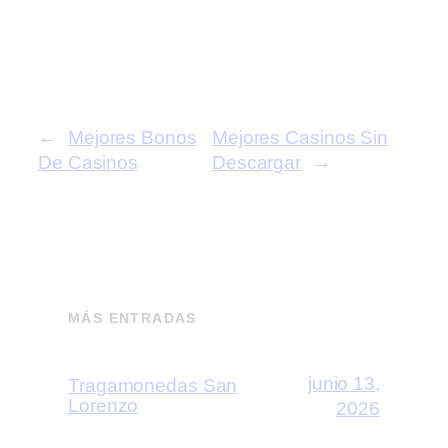
←
Mejores Bonos
Mejores Casinos Sin
De Casinos
Descargar
→
MÁS ENTRADAS
junio 13,
Tragamonedas San
Lorenzo
2026