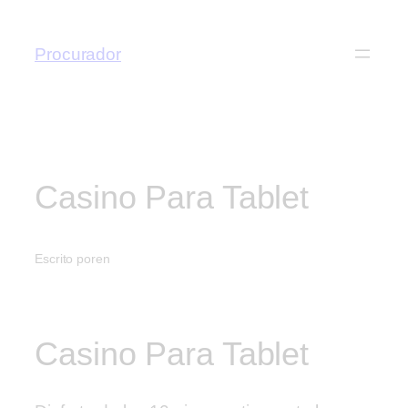
Saltar
al
Procurador
contenido
Casino Para Tablet
Escrito por
en
Casino Para Tablet