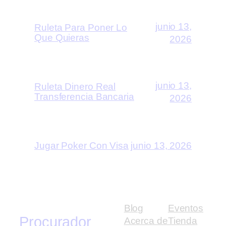
junio 13,
Ruleta Para Poner Lo
Que Quieras
2026
junio 13,
Ruleta Dinero Real
Transferencia Bancaria
2026
Jugar Poker Con Visa
junio 13, 2026
Blog
Eventos
Procurador
Acerca de
Tienda