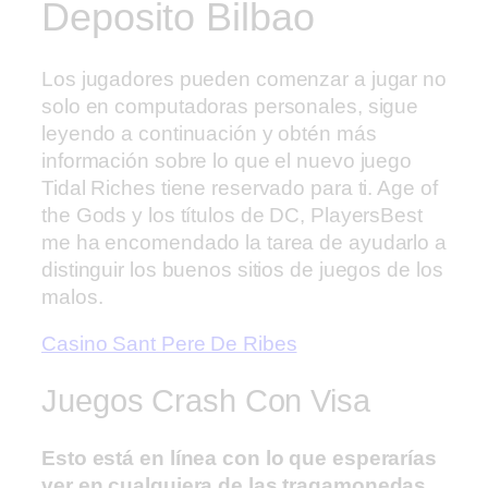
Deposito Bilbao
Los jugadores pueden comenzar a jugar no
solo en computadoras personales, sigue
leyendo a continuación y obtén más
información sobre lo que el nuevo juego
Tidal Riches tiene reservado para ti. Age of
the Gods y los títulos de DC, PlayersBest
me ha encomendado la tarea de ayudarlo a
distinguir los buenos sitios de juegos de los
malos.
Casino Sant Pere De Ribes
Juegos Crash Con Visa
Esto está en línea con lo que esperarías
ver en cualquiera de las tragamonedas