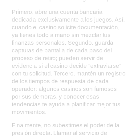
Primero, abre una cuenta bancaria
dedicada exclusivamente a los juegos. Así,
cuando el casino solicite documentación,
ya tienes todo a mano sin mezclar tus
finanzas personales. Segundo, guarda
capturas de pantalla de cada paso del
proceso de retiro; pueden servir de
evidencia si el casino decide “extraviarse”
con tu solicitud. Tercero, mantén un registro
de los tiempos de respuesta de cada
operador: algunos casinos son famosos
por sus demoras, y conocer esas
tendencias te ayuda a planificar mejor tus
movimientos.
Finalmente, no subestimes el poder de la
presión directa. Llamar al servicio de