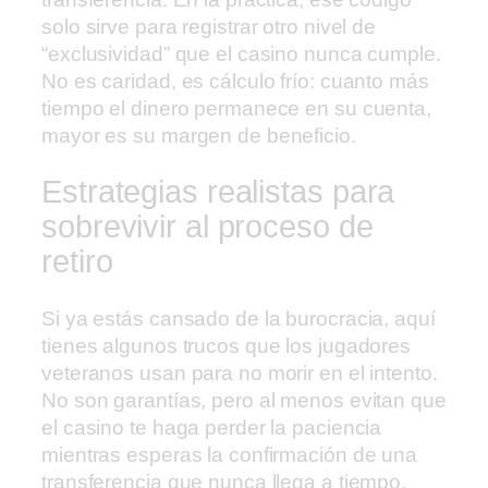
solo sirve para registrar otro nivel de
“exclusividad” que el casino nunca cumple.
No es caridad, es cálculo frío: cuanto más
tiempo el dinero permanece en su cuenta,
mayor es su margen de beneficio.
Estrategias realistas para
sobrevivir al proceso de
retiro
Si ya estás cansado de la burocracia, aquí
tienes algunos trucos que los jugadores
veteranos usan para no morir en el intento.
No son garantías, pero al menos evitan que
el casino te haga perder la paciencia
mientras esperas la confirmación de una
transferencia que nunca llega a tiempo.