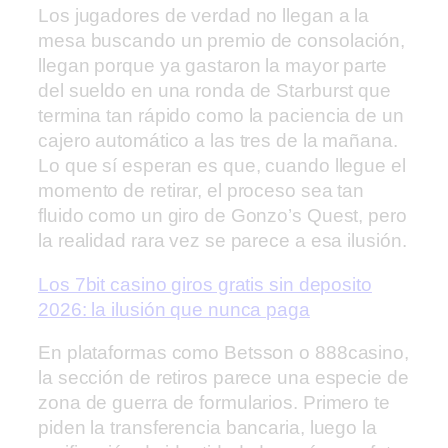
Los jugadores de verdad no llegan a la
mesa buscando un premio de consolación,
llegan porque ya gastaron la mayor parte
del sueldo en una ronda de Starburst que
termina tan rápido como la paciencia de un
cajero automático a las tres de la mañana.
Lo que sí esperan es que, cuando llegue el
momento de retirar, el proceso sea tan
fluido como un giro de Gonzo’s Quest, pero
la realidad rara vez se parece a esa ilusión.
Los 7bit casino giros gratis sin deposito
2026: la ilusión que nunca paga
En plataformas como Betsson o 888casino,
la sección de retiros parece una especie de
zona de guerra de formularios. Primero te
piden la transferencia bancaria, luego la