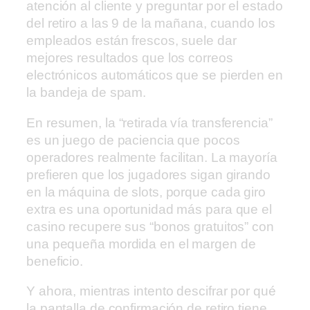
atención al cliente y preguntar por el estado
del retiro a las 9 de la mañana, cuando los
empleados están frescos, suele dar
mejores resultados que los correos
electrónicos automáticos que se pierden en
la bandeja de spam.
En resumen, la “retirada vía transferencia”
es un juego de paciencia que pocos
operadores realmente facilitan. La mayoría
prefieren que los jugadores sigan girando
en la máquina de slots, porque cada giro
extra es una oportunidad más para que el
casino recupere sus “bonos gratuitos” con
una pequeña mordida en el margen de
beneficio.
Y ahora, mientras intento descifrar por qué
la pantalla de confirmación de retiro tiene