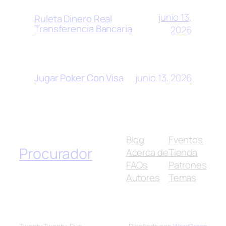
junio 13,
Ruleta Dinero Real
Transferencia Bancaria
2026
junio 13, 2026
Jugar Poker Con Visa
Blog
Eventos
Procurador
Acerca de
Tienda
FAQs
Patrones
Autores
Temas