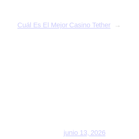
Cuál Es El Mejor Casino Tether
→
junio 13, 2026