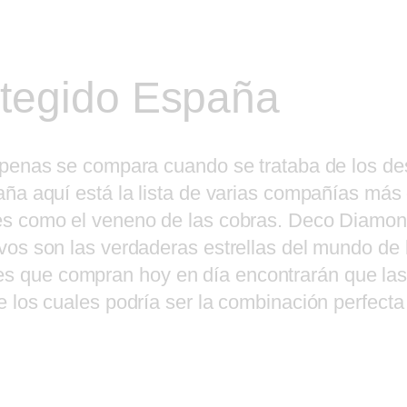
otegido España
penas se compara cuando se trataba de los desa
aña aquí está la lista de varias compañías más
es como el veneno de las cobras. Deco Diamon
vos son las verdaderas estrellas del mundo de
 que compran hoy en día encontrarán que las
 los cuales podría ser la combinación perfecta