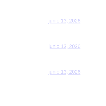
junio 13, 2026
junio 13, 2026
junio 13, 2026