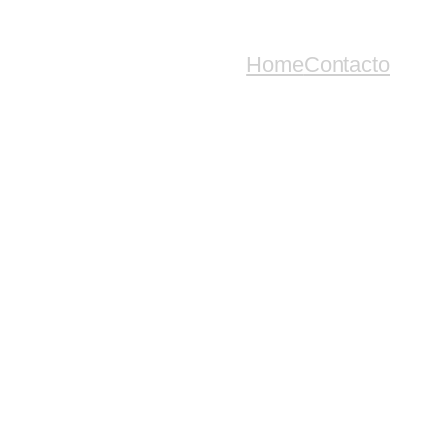
Home
Contacto