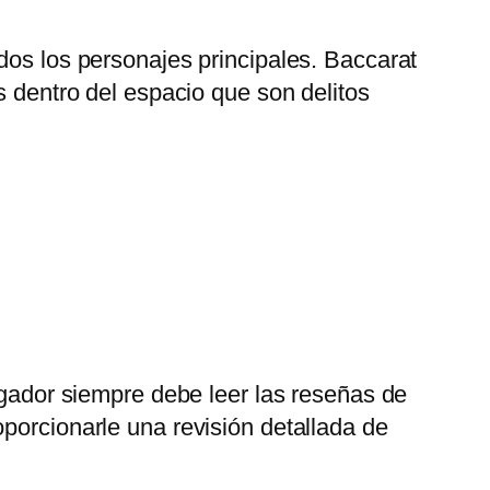
dos los personajes principales. Baccarat
s dentro del espacio que son delitos
jugador siempre debe leer las reseñas de
porcionarle una revisión detallada de