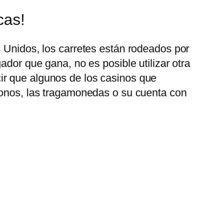
cas!
s Unidos, los carretes están rodeados por
ador que gana, no es posible utilizar otra
ir que algunos de los casinos que
 bonos, las tragamonedas o su cuenta con