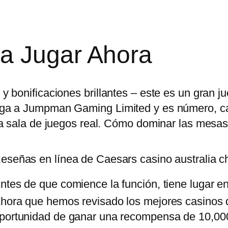
ra Jugar Ahora
os y bonificaciones brillantes – este es un gra
torga a Jumpman Gaming Limited y es número, c
r la sala de juegos real. Cómo dominar las mesa
eseñas en línea de Caesars casino australia c
ntes de que comience la función, tiene lugar en
hora que hemos revisado los mejores casinos d
portunidad de ganar una recompensa de 10,00