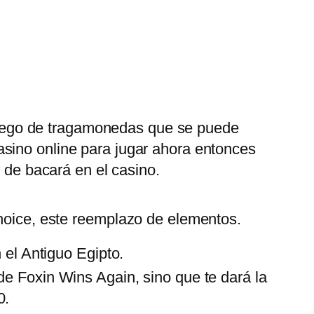
n juego de tragamonedas que se puede
asino online para jugar ahora entonces
s de bacará en el casino.
hoice, este reemplazo de elementos.
 el Antiguo Egipto.
e Foxin Wins Again, sino que te dará la
0.