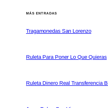
MÁS ENTRADAS
Tragamonedas San Lorenzo
Ruleta Para Poner Lo Que Quieras
Ruleta Dinero Real Transferencia B