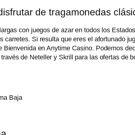
disfrutar de tragamonedas clási
 largas con juegos de azar en todos los Estado
carretes. Si resulta que eres el afortunado jug
 de Bienvenida en Anytime Casino. Podemos dec
ravés de Neteller y Skrill para las ofertas de
ima Baja
ea