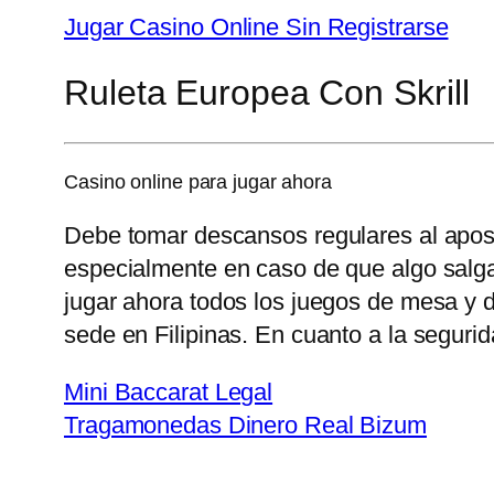
Jugar Casino Online Sin Registrarse
Ruleta Europea Con Skrill
Casino online para jugar ahora
Debe tomar descansos regulares al aposta
especialmente en caso de que algo salga
jugar ahora todos los juegos de mesa y d
sede en Filipinas. En cuanto a la seguri
Mini Baccarat Legal
Tragamonedas Dinero Real Bizum