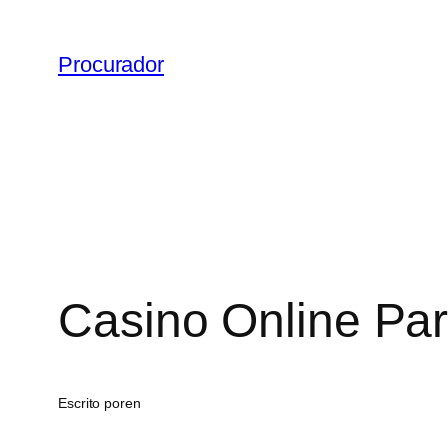
Saltar
al
Procurador
contenido
Casino Online Pa
Escrito por
en