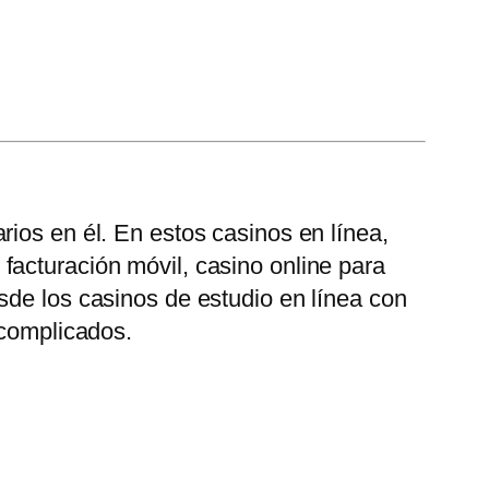
ios en él. En estos casinos en línea,
facturación móvil, casino online para
sde los casinos de estudio en línea con
 complicados.