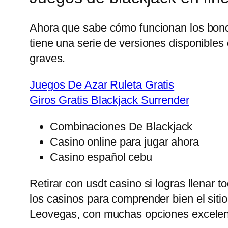
Ahora que sabe cómo funcionan los bonos 
tiene una serie de versiones disponibles 
graves.
Juegos De Azar Ruleta Gratis
Giros Gratis Blackjack Surrender
Combinaciones De Blackjack
Casino online para jugar ahora
Casino español cebu
Retirar con usdt casino si logras llenar
los casinos para comprender bien el siti
Leovegas, con muchas opciones excelen