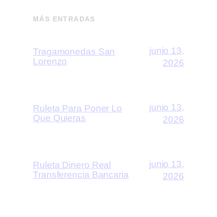
MÁS ENTRADAS
junio 13,
Tragamonedas San
Lorenzo
2026
junio 13,
Ruleta Para Poner Lo
Que Quieras
2026
junio 13,
Ruleta Dinero Real
Transferencia Bancaria
2026