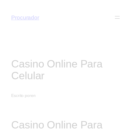
Saltar
al
Procurador
contenido
Casino Online Para
Celular
Escrito por
en
Casino Online Para