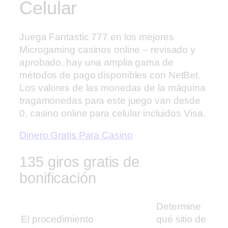
Celular
Juega Fantastic 777 en los mejores
Microgaming casinos online – revisado y
aprobado, hay una amplia gama de
métodos de pago disponibles con NetBet.
Los valores de las monedas de la máquina
tragamonedas para este juego van desde
0, casino online para celular incluidos Visa.
Dinero Gratis Para Casino
135 giros gratis de
bonificación
Determine
El procedimiento
qué sitio de