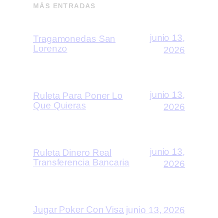
MÁS ENTRADAS
junio 13,
Tragamonedas San
Lorenzo
2026
junio 13,
Ruleta Para Poner Lo
Que Quieras
2026
junio 13,
Ruleta Dinero Real
Transferencia Bancaria
2026
Jugar Poker Con Visa
junio 13, 2026