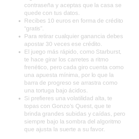
contraseña y aceptas que la casa se
quede con tus datos.
Recibes 10 euros en forma de crédito
“gratis”.
Para retirar cualquier ganancia debes
apostar 30 veces ese crédito.
El juego más rápido, como Starburst,
te hace girar los carretes a ritmo
frenético, pero cada giro cuenta como
una apuesta mínima, por lo que la
barra de progreso se arrastra como
una tortuga bajo ácidos.
Si prefieres una volatilidad alta, te
topas con Gonzo’s Quest, que te
brinda grandes subidas y caídas, pero
siempre bajo la sombra del algoritmo
que ajusta la suerte a su favor.