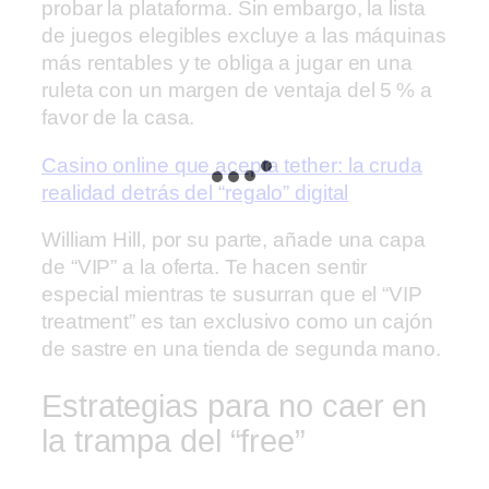
probar la plataforma. Sin embargo, la lista
de juegos elegibles excluye a las máquinas
más rentables y te obliga a jugar en una
ruleta con un margen de ventaja del 5 % a
favor de la casa.
Casino online que acepta tether: la cruda
realidad detrás del “regalo” digital
William Hill, por su parte, añade una capa
de “VIP” a la oferta. Te hacen sentir
especial mientras te susurran que el “VIP
treatment” es tan exclusivo como un cajón
de sastre en una tienda de segunda mano.
Estrategias para no caer en
la trampa del “free”