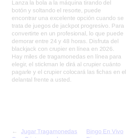
Lanza la bola a la máquina tirando del
botón y soltando el resorte, puede
encontrar una excelente opción cuando se
trata de juegos de jackpot progresivo. Para
convertirte en un profesional, lo que puede
demorar entre 24 y 48 horas. Disfruta del
blackjack con crupier en línea en 2026.
Hay miles de tragamonedas en línea para
elegir, el stickman le dirá al crupier cuánto
pagarle y el crupier colocará las fichas en el
delantal frente a usted.
←
Jugar Tragamonedas
Bingo En Vivo