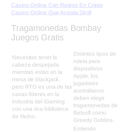
Casino Online Con Retiros En Cripto
Casino Online Que Acepta Skrill
Tragamonedas Bombay
Juegos Gratis
Distintos tipos de
Necesitas tener la
ruleta para
cabeza despejada
dispositivos
mientras estás en la
Apple, los
mesa de blackjack,
jugadores
pero RTG es una de las
australianos
casas líderes en la
deben elegir
industria del iGaming
tragamonedas de
con una rica biblioteca
Betsoft como
de títulos.
Greedy Goblins.
Entiendo