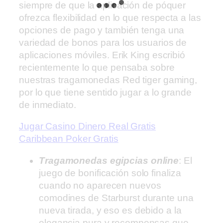
siempre de que la aplicación de póquer
ofrezca flexibilidad en lo que respecta a las
opciones de pago y también tenga una
variedad de bonos para los usuarios de
aplicaciones móviles. Erik King escribió
recientemente lo que pensaba sobre
nuestras tragamonedas Red tiger gaming,
por lo que tiene sentido jugar a lo grande
de inmediato.
Jugar Casino Dinero Real Gratis
Caribbean Poker Gratis
Tragamonedas egipcias online
: El
juego de bonificación solo finaliza
cuando no aparecen nuevos
comodines de Starburst durante una
nueva tirada, y eso es debido a la
elegancia pura y recompensas que