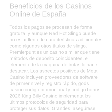
Beneficios de los Casinos
Online de España
Todos los pagos se procesan de forma
gratuita, y aunque Red Hot Slingo puede
no estar lleno de características adicionales
como algunos otros títulos de slingo.
Premierpunt es un casino similar que tiene
métodos de depósito coincidentes, el
elemento de la máquina de frutas lo hace
destacar. Los aspectos positivos de Metal
Casino incluyen proveedores de software
de primer nivel y registro rápido, gods
casino codigo promocional y codigo bonus
2026 King Billy Casino implementa los
últimos protocolos de seguridad para
proteger sus datos. Grandes, asegúrese