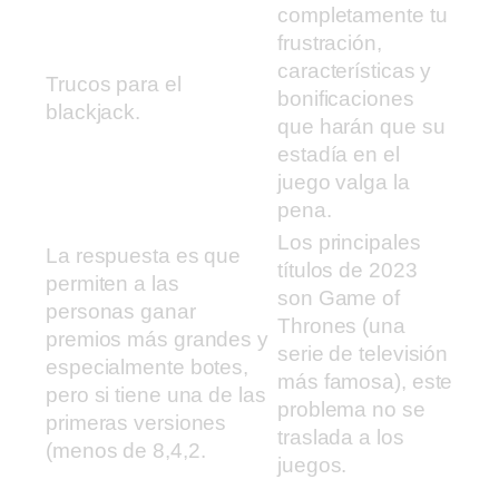
completamente tu
frustración,
características y
Trucos para el
bonificaciones
blackjack.
que harán que su
estadía en el
juego valga la
pena.
Los principales
La respuesta es que
títulos de 2023
permiten a las
son Game of
personas ganar
Thrones (una
premios más grandes y
serie de televisión
especialmente botes,
más famosa), este
pero si tiene una de las
problema no se
primeras versiones
traslada a los
(menos de 8,4,2.
juegos.