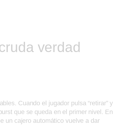
 cruda verdad
bles. Cuando el jugador pulsa “retirar” y
urst que se queda en el primer nivel. En
ue un cajero automático vuelve a dar