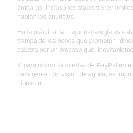
embargo, incluso los atajos tienen límite
hablan los anuncios.
En la práctica, la mejor estrategia es est
trampa de los bonos que prometen “dinero
cabeza por un proceso que, inevitablemen
Y para colmo, la interfaz de PayPal en e
para gente con visión de águila; es impos
hipoteca.