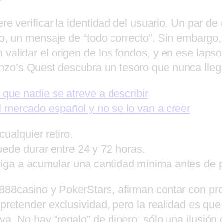
iere verificar la identidad del usuario. Un par 
ado, un mensaje de “todo correcto”. Sin embargo,
validar el origen de los fondos, y en ese lapso
nzo’s Quest descubra un tesoro que nunca lleg
a que nadie se atreve a describir
l mercado español y no se lo van a creer
ualquier retiro.
uede durar entre 24 y 72 horas.
liga a acumular una cantidad mínima antes de po
888casino y PokerStars, afirman contar con pro
a pretender exclusividad, pero la realidad es q
a. No hay “regalo” de dinero; sólo una ilusión 