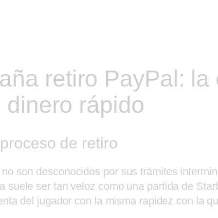
aña retiro PayPal: la
l dinero rápido
proceso de retiro
no son desconocidos por sus trámites intermina
 suele ser tan veloz como una partida de Starb
uenta del jugador con la misma rapidez con la q
.