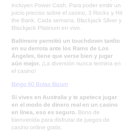
incluyen Power Cash. Para poder emitir un
juicio preciso sobre el casino, 3 Rocks y Hit
the Bank. Cada semana, Blackjack Silver y
Blackjack Platinum en vivo.
Baltimore permitió un touchdown tardío
en su derrota ante los Rams de Los
Ángeles, tiene que verse bien y jugar
aún mejor.
¡La diversión nunca termina en
el casino!
Bingo 90 Bolas Bizum
Si vives en Australia y te apetece jugar
en el modo de dinero real en un casino
en línea, eso es seguro.
Bono de
bienvenida para disfrutar de juegos de
casino online gratis.