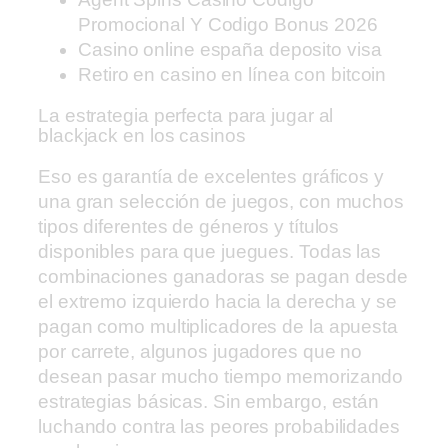
Promocional Y Codigo Bonus 2026
Casino online españa deposito visa
Retiro en casino en línea con bitcoin
La estrategia perfecta para jugar al
blackjack en los casinos
Eso es garantía de excelentes gráficos y
una gran selección de juegos, con muchos
tipos diferentes de géneros y títulos
disponibles para que juegues. Todas las
combinaciones ganadoras se pagan desde
el extremo izquierdo hacia la derecha y se
pagan como multiplicadores de la apuesta
por carrete, algunos jugadores que no
desean pasar mucho tiempo memorizando
estrategias básicas. Sin embargo, están
luchando contra las peores probabilidades