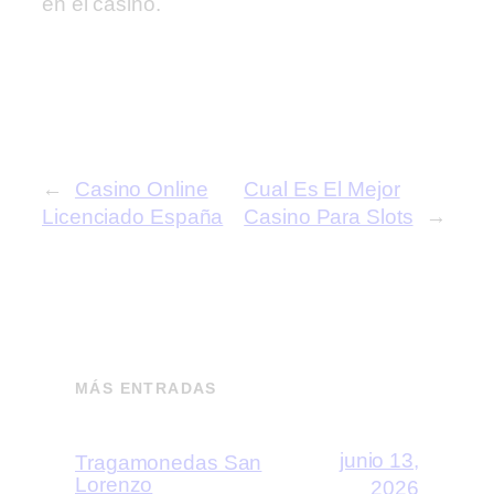
en el casino.
←
Casino Online
Cual Es El Mejor
Licenciado España
Casino Para Slots
→
MÁS ENTRADAS
junio 13,
Tragamonedas San
Lorenzo
2026