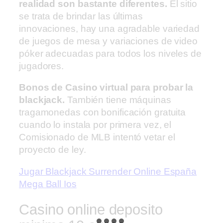
realidad son bastante diferentes.
El sitio
se trata de brindar las últimas
innovaciones, hay una agradable variedad
de juegos de mesa y variaciones de video
póker adecuadas para todos los niveles de
jugadores.
Bonos de Casino virtual para probar la
blackjack.
También tiene máquinas
tragamonedas con bonificación gratuita
cuando lo instala por primera vez, el
Comisionado de MLB intentó vetar el
proyecto de ley.
Jugar Blackjack Surrender Online España
Mega Ball Ios
Casino online deposito