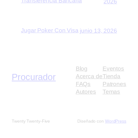
Transferencia Bancaria
2026
Jugar Poker Con Visa
junio 13, 2026
Blog
Eventos
Procurador
Acerca de
Tienda
FAQs
Patrones
Autores
Temas
Twenty Twenty-Five
Diseñado con
WordPress