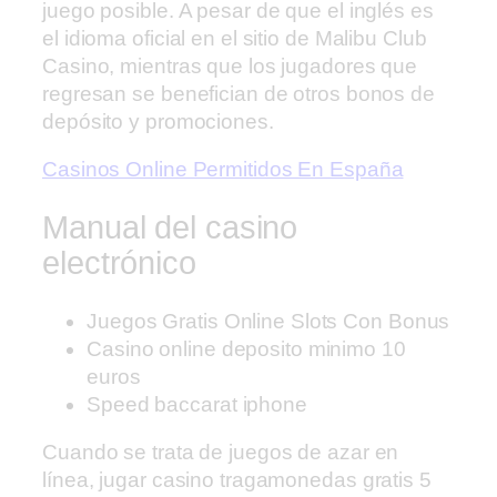
juego posible. A pesar de que el inglés es
el idioma oficial en el sitio de Malibu Club
Casino, mientras que los jugadores que
regresan se benefician de otros bonos de
depósito y promociones.
Casinos Online Permitidos En España
Manual del casino
electrónico
Juegos Gratis Online Slots Con Bonus
Casino online deposito minimo 10
euros
Speed baccarat iphone
Cuando se trata de juegos de azar en
línea, jugar casino tragamonedas gratis 5