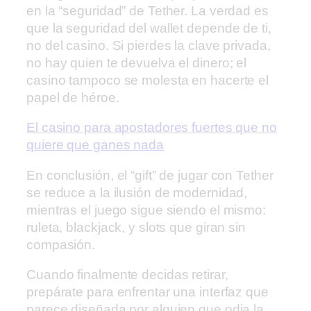
en la “seguridad” de Tether. La verdad es
que la seguridad del wallet depende de ti,
no del casino. Si pierdes la clave privada,
no hay quien te devuelva el dinero; el
casino tampoco se molesta en hacerte el
papel de héroe.
El casino para apostadores fuertes que no
quiere que ganes nada
En conclusión, el “gift” de jugar con Tether
se reduce a la ilusión de modernidad,
mientras el juego sigue siendo el mismo:
ruleta, blackjack, y slots que giran sin
compasión.
Cuando finalmente decidas retirar,
prepárate para enfrentar una interfaz que
parece diseñada por alguien que odia la