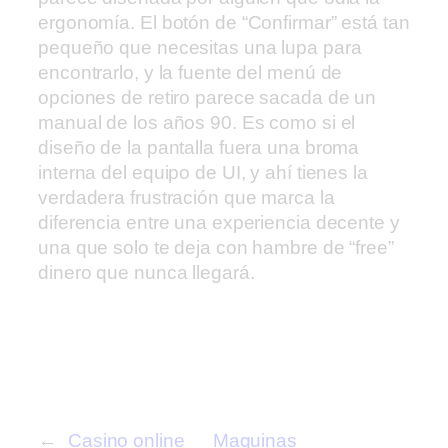
ergonomía. El botón de “Confirmar” está tan
pequeño que necesitas una lupa para
encontrarlo, y la fuente del menú de
opciones de retiro parece sacada de un
manual de los años 90. Es como si el
diseño de la pantalla fuera una broma
interna del equipo de UI, y ahí tienes la
verdadera frustración que marca la
diferencia entre una experiencia decente y
una que solo te deja con hambre de “free”
dinero que nunca llegará.
←
Casino online
Maquinas