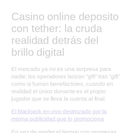
Casino online deposito
con tether: la cruda
realidad detrás del
brillo digital
El mercado ya no es una sorpresa para
nadie; los operadores lanzan “gift” tras “gift”
como si fueran benefactores, cuando en
realidad el único donante es el propio
jugador que se lleva la cuenta al final.
El blackjack en vivo destrozado por la
misma publicidad que lo promociona
En vez de perder el tiempo con promesas