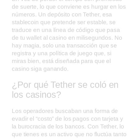
de suerte, lo que conviene es hurgar en los
números. Un depósito con Tether, esa
stablecoin que pretende ser estable, se
traduce en una línea de código que pasa
de tu wallet al casino en milisegundos. No
hay magia, solo una transacción que se
registra y una política de juego que, si
miras bien, está diseñada para que el
casino siga ganando.
¿Por qué Tether se coló en
los casinos?
Los operadores buscaban una forma de
evadir el “costo” de los pagos con tarjeta y
la burocracia de los bancos. Con Tether, lo
que tienes es un activo que no fluctúa tanto