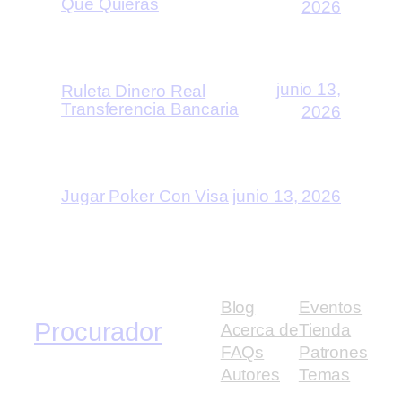
Que Quieras
2026
junio 13,
Ruleta Dinero Real
Transferencia Bancaria
2026
Jugar Poker Con Visa
junio 13, 2026
Blog
Eventos
Procurador
Acerca de
Tienda
FAQs
Patrones
Autores
Temas