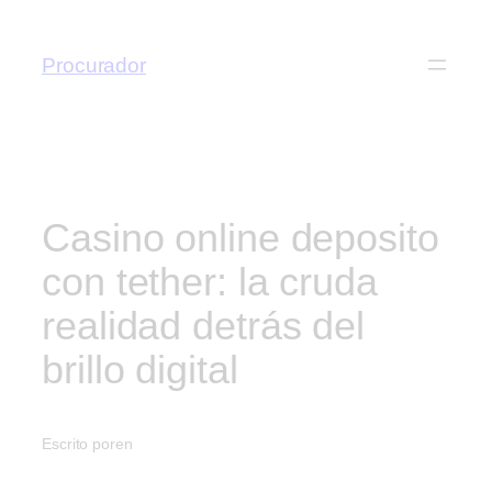
Saltar
al
Procurador
contenido
Casino online deposito
con tether: la cruda
realidad detrás del
brillo digital
Escrito por
en