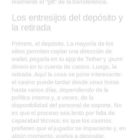
realmente el “gift” de la transferencia.
Los entresijos del depósito y
la retirada
Primero, el depósito. La mayoría de los
sitios permiten copiar una dirección de
wallet, pegarla en tu app de Tether y ¡pum!
dinero en tu cuenta de casino. Luego, la
retirada. Aquí la cosa se pone interesante:
el casino puede tardar desde unas horas
hasta varios días, dependiendo de la
política interna y, a veces, de la
disponibilidad del personal de soporte. No
es que el proceso sea lento por falta de
capacidad técnica; es que los casinos
prefieren que el jugador se impaciente y, en
algún momento, vuelva a depositar.