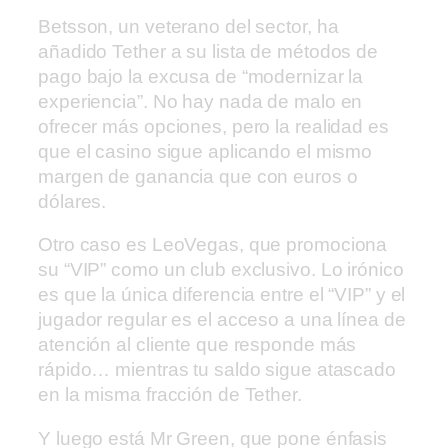
Betsson, un veterano del sector, ha
añadido Tether a su lista de métodos de
pago bajo la excusa de “modernizar la
experiencia”. No hay nada de malo en
ofrecer más opciones, pero la realidad es
que el casino sigue aplicando el mismo
margen de ganancia que con euros o
dólares.
Otro caso es LeoVegas, que promociona
su “VIP” como un club exclusivo. Lo irónico
es que la única diferencia entre el “VIP” y el
jugador regular es el acceso a una línea de
atención al cliente que responde más
rápido… mientras tu saldo sigue atascado
en la misma fracción de Tether.
Y luego está Mr Green, que pone énfasis