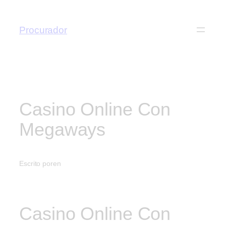
Saltar
al
Procurador
contenido
Casino Online Con
Megaways
Escrito por
en
Casino Online Con