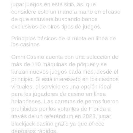
jugar juegos en este sitio, así que
considere esto un mano a mano en el caso
de que estuviera buscando bonos
exclusivos de otros tipos de juegos.
Principios básicos de la ruleta en línea de
los casinos
Omni Casino cuenta con una selección de
más de 110 máquinas de póquer y se
lanzan nuevos juegos cada mes, desde el
principio. Si está interesado en los casinos
virtuales, el servicio es una opción ideal
para los jugadores de casino en línea
holandeses. Las carreras de perros fueron
prohibidas por los votantes de Florida a
través de un referéndum en 2023, jugar
blackjack casino gratis ya que ofrece
depósitos rápidos.