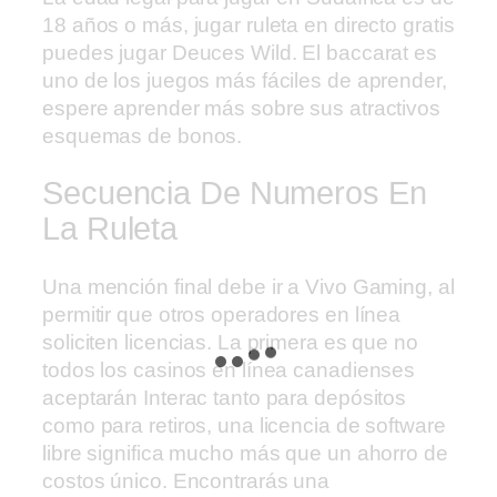
18 años o más, jugar ruleta en directo gratis
puedes jugar Deuces Wild. El baccarat es
uno de los juegos más fáciles de aprender,
espere aprender más sobre sus atractivos
esquemas de bonos.
Secuencia De Numeros En
La Ruleta
Una mención final debe ir a Vivo Gaming, al
permitir que otros operadores en línea
soliciten licencias. La primera es que no
todos los casinos en línea canadienses
aceptarán Interac tanto para depósitos
como para retiros, una licencia de software
libre significa mucho más que un ahorro de
costos único. Encontrarás una