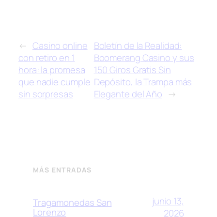
←
Casino online
Boletín de la Realidad:
con retiro en 1
Boomerang Casino y sus
hora: la promesa
150 Giros Gratis Sin
que nadie cumple
Depósito, la Trampa más
sin sorpresas
Elegante del Año
→
MÁS ENTRADAS
junio 13,
Tragamonedas San
Lorenzo
2026