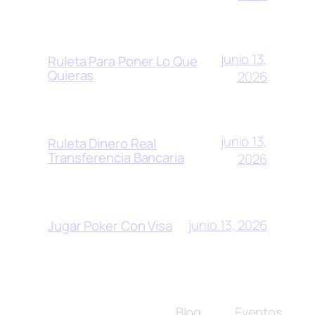
junio 13,
Ruleta Para Poner Lo Que
Quieras
2026
junio 13,
Ruleta Dinero Real
Transferencia Bancaria
2026
junio 13, 2026
Jugar Poker Con Visa
Blog
Eventos