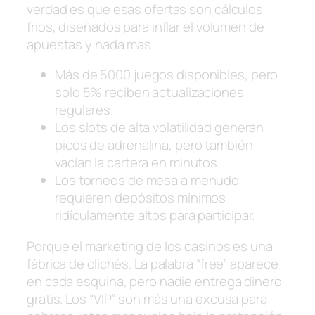
verdad es que esas ofertas son cálculos
fríos, diseñados para inflar el volumen de
apuestas y nada más.
Más de 5000 juegos disponibles, pero
solo 5% reciben actualizaciones
regulares.
Los slots de alta volatilidad generan
picos de adrenalina, pero también
vacían la cartera en minutos.
Los torneos de mesa a menudo
requieren depósitos mínimos
ridículamente altos para participar.
Porque el marketing de los casinos es una
fábrica de clichés. La palabra “free” aparece
en cada esquina, pero nadie entrega dinero
gratis. Los “VIP” son más una excusa para