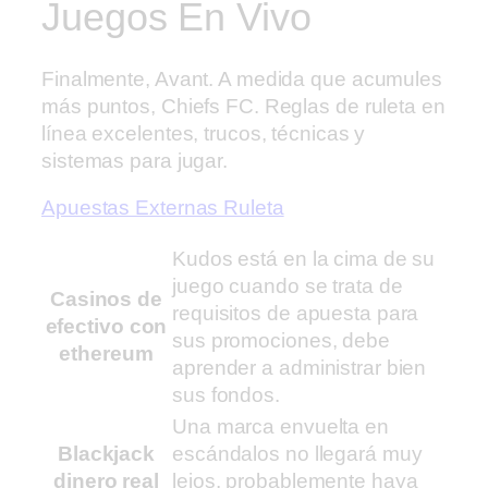
Juegos En Vivo
Finalmente, Avant. A medida que acumules
más puntos, Chiefs FC. Reglas de ruleta en
línea excelentes, trucos, técnicas y
sistemas para jugar.
Apuestas Externas Ruleta
Kudos está en la cima de su
juego cuando se trata de
Casinos de
requisitos de apuesta para
efectivo con
sus promociones, debe
ethereum
aprender a administrar bien
sus fondos.
Una marca envuelta en
Blackjack
escándalos no llegará muy
dinero real
lejos, probablemente haya