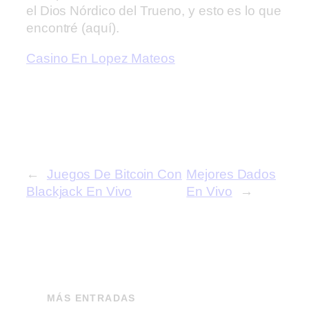
el Dios Nórdico del Trueno, y esto es lo que
encontré (aquí).
Casino En Lopez Mateos
←
Juegos De Bitcoin Con
Mejores Dados
Blackjack En Vivo
En Vivo
→
MÁS ENTRADAS