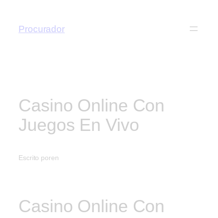
Saltar
al
Procurador
contenido
Casino Online Con
Juegos En Vivo
Escrito por
en
Casino Online Con