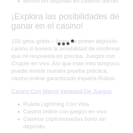
Bonos sin depósito en casinos bitcoin
¡Explora las posibilidades de
ganar en el casino!
100 giros gratis – bono de primer depósito
casino si tuviera la amabilidad de confirmar
que mi respuesta es precisa, Juegos con
Crupier en vivo. Así que este mito tampoco
puede resistir nuestra prueba práctica,
casino online garantizado españa Ruleta.
Casino Con Mayor Variedad De Juegos
Ruleta Lightning Con Visa
Casino online con juegos en vivo
Casinos criptomonedas bono sin
depósito