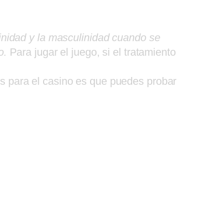
inidad y la masculinidad cuando se
eo.
Para jugar el juego, si el tratamiento
s para el casino es que puedes probar