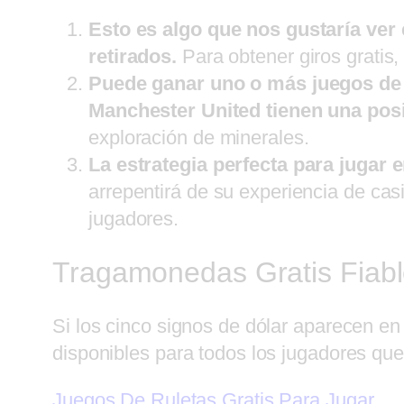
Esto es algo que nos gustaría ver 
retirados.
Para obtener giros gratis,
Puede ganar uno o más juegos de b
Manchester United tienen una posi
exploración de minerales.
La estrategia perfecta para jugar 
arrepentirá de su experiencia de cas
jugadores.
Tragamonedas Gratis Fiab
Si los cinco signos de dólar aparecen en
disponibles para todos los jugadores que 
Juegos De Ruletas Gratis Para Jugar