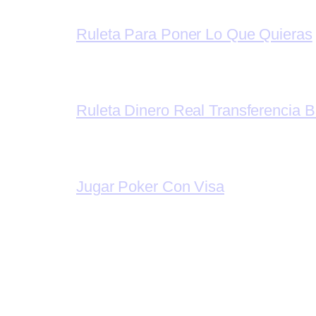
Ruleta Para Poner Lo Que Quieras
Ruleta Dinero Real Transferencia B
Jugar Poker Con Visa