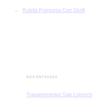
←
Ruleta Francesa Con Skrill
MÁS ENTRADAS
Tragamonedas San Lorenzo