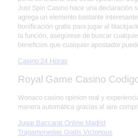
Just Spin Casino hace una declaración se
agrega un elemento bastante interesante
bonificación gratis para jugar al blackj
la función, asegúrese de buscar cualquie
beneficios que cualquier apostador puede
Casino 24 Horas
Royal Game Casino Codigo
Wonaco casino opinion real y experiencia
manera automática gracias al aire compr
Jugar Baccarat Online Madrid
Tragamonedas Gratis Victorious