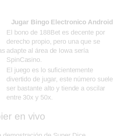
Jugar Bingo Electronico Android
El bono de 188Bet es decente por
derecho propio, pero una que se
as
adapte al área de Iowa sería
SpinCasino.
El juego es lo suficientemente
divertido de jugar, este número suele
ser bastante alto y tiende a oscilar
entre 30x y 50x.
ier en vivo
 la demostración de Super Dice