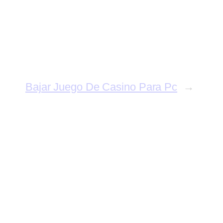
Bajar Juego De Casino Para Pc
→