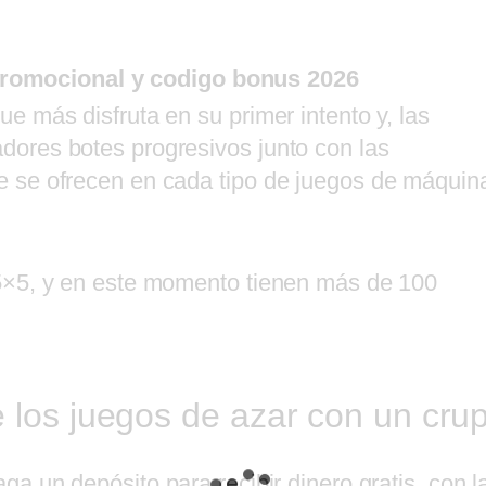
promocional y codigo bonus 2026
e más disfruta en su primer intento y, las
dores botes progresivos junto con las
e se ofrecen en cada tipo de juegos de máquin
 5×5, y en este momento tienen más de 100
 los juegos de azar con un crup
aga un depósito para recibir dinero gratis, con