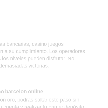
ias bancarias, casino juegos
an a su cumplimiento. Los operadores
los niveles pueden disfrutar. No
demasiadas victorias.
o barcelon online
on oro, podrás saltar este paso sin
 cuenta y realizar tu primer depósito.