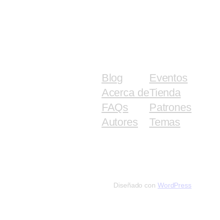
Blog
Eventos
Acerca de
Tienda
FAQs
Patrones
Autores
Temas
Diseñado con
WordPress