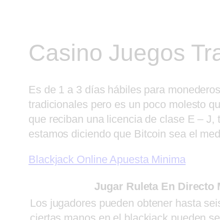
Casino Juegos Tra
Es de 1 a 3 días hábiles para monederos 
tradicionales pero es un poco molesto q
que reciban una licencia de clase E – J,
estamos diciendo que Bitcoin sea el medi
Blackjack Online Apuesta Minima
Jugar Ruleta En Directo 
Los jugadores pueden obtener hasta seis 
ciertas manos en el blackjack pueden se