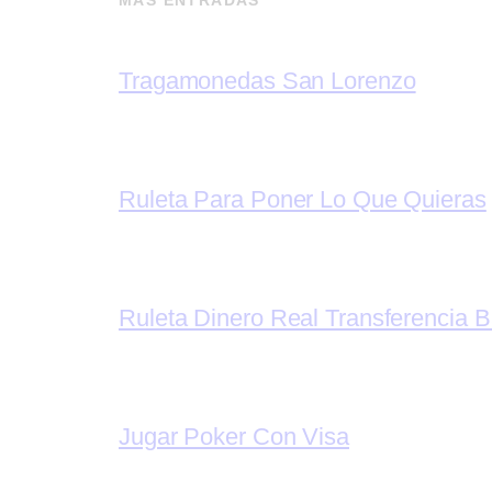
MÁS ENTRADAS
Tragamonedas San Lorenzo
Ruleta Para Poner Lo Que Quieras
Ruleta Dinero Real Transferencia B
Jugar Poker Con Visa