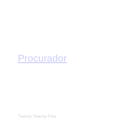
Procurador
Twenty Twenty-Five