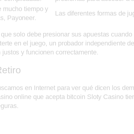
te mucho tiempo y
Las diferentes formas de jug
s, Payoneer.
s que solo debe presionar sus apuestas cuando
eterte en el juego, un probador independiente d
 justos y funcionen correctamente.
etiro
 buscamos en Internet para ver qué dicen los d
asino online que acepta bitcoin Sloty Casino ti
eguras.