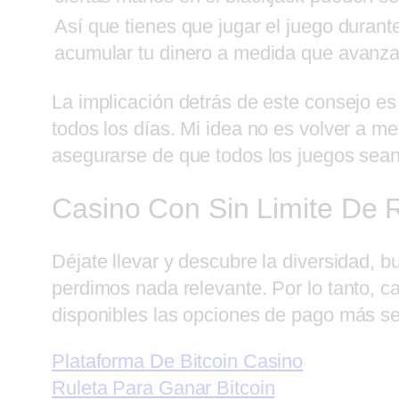
Así que tienes que jugar el juego duran
acumular tu dinero a medida que avanza
La implicación detrás de este consejo e
todos los días. Mi idea no es volver a m
asegurarse de que todos los juegos sean
Casino Con Sin Limite De R
Déjate llevar y descubre la diversidad,
perdimos nada relevante. Por lo tanto, c
disponibles las opciones de pago más s
Plataforma De Bitcoin Casino
Ruleta Para Ganar Bitcoin