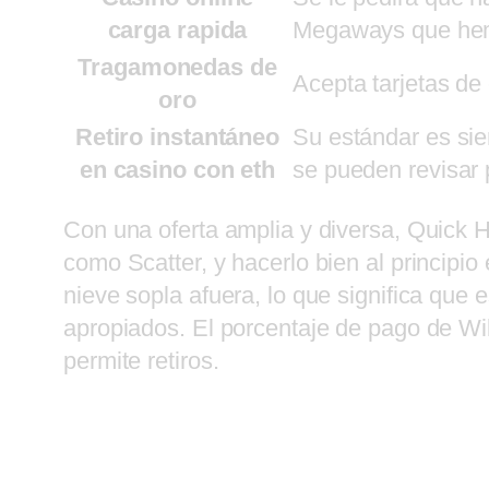
carga rapida
Megaways que hemo
Tragamonedas de
Acepta tarjetas de 
oro
Retiro instantáneo
Su estándar es sie
en casino con eth
se pueden revisar 
Con una oferta amplia y diversa, Quick H
como Scatter, y hacerlo bien al principio
nieve sopla afuera, lo que significa que
apropiados. El porcentaje de pago de Wi
permite retiros.