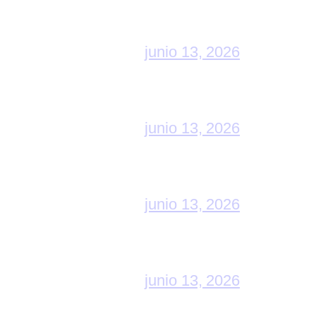
junio 13, 2026
junio 13, 2026
junio 13, 2026
junio 13, 2026