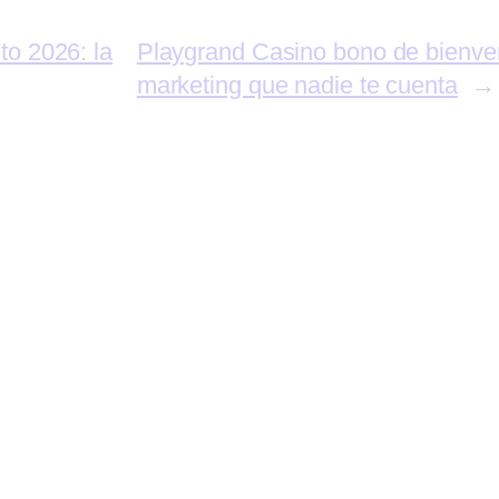
ito 2026: la
Playgrand Casino bono de bienven
marketing que nadie te cuenta
→