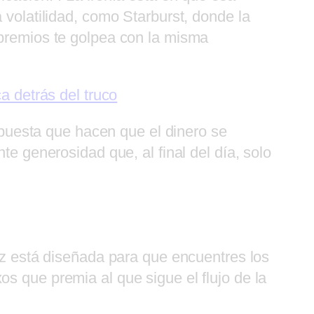
 volatilidad, como Starburst, donde la
 premios te golpea con la misma
a detrás del truco
 apuesta que hacen que el dinero se
te generosidad que, al final del día, solo
faz está diseñada para que encuentres los
s que premia al que sigue el flujo de la