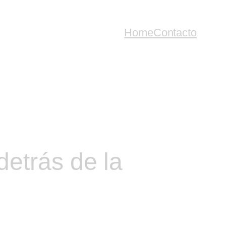
Home
Contacto
detrás de la