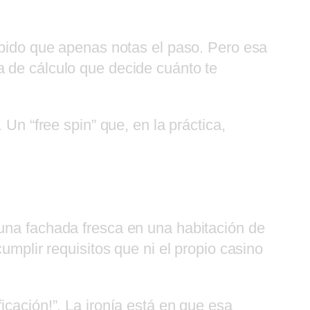
rápido que apenas notas el paso. Pero esa
a de cálculo que decide cuánto te
Un “free spin” que, en la práctica,
 una fachada fresca en una habitación de
umplir requisitos que ni el propio casino
icación!”. La ironía está en que esa