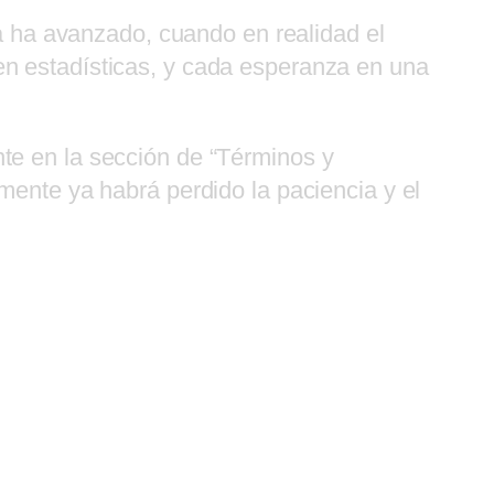
ía ha avanzado, cuando en realidad el
en estadísticas, y cada esperanza en una
te en la sección de “Términos y
mente ya habrá perdido la paciencia y el