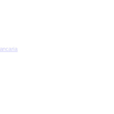
ancaria