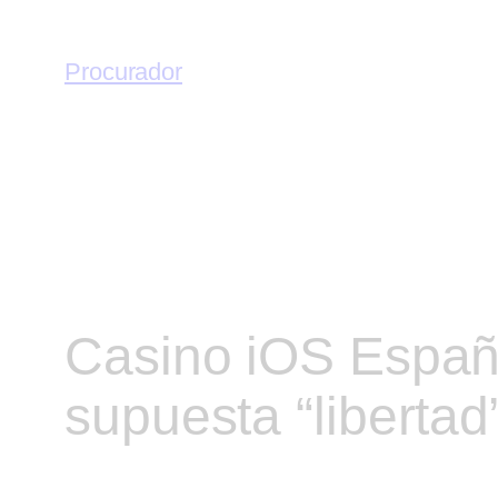
Saltar
al
Procurador
contenido
Casino iOS España
supuesta “libertad