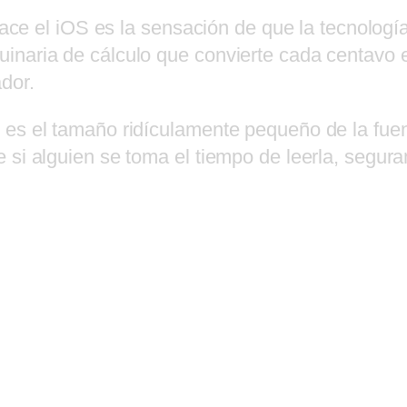
 hace el iOS es la sensación de que la tecnolog
inaria de cálculo que convierte cada centavo 
dor.
 es el tamaño ridículamente pequeño de la fuen
 si alguien se toma el tiempo de leerla, segura