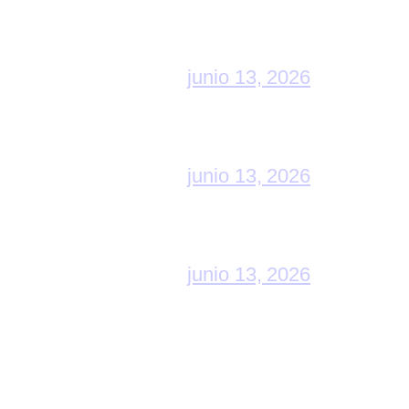
junio 13, 2026
junio 13, 2026
junio 13, 2026