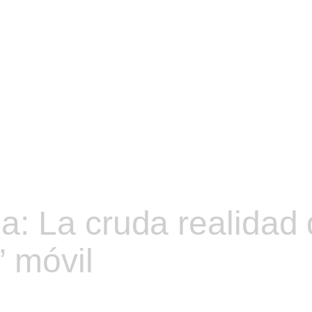
: La cruda realidad 
” móvil