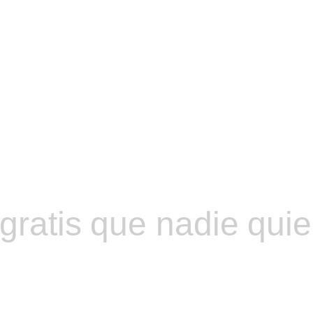
 gratis que nadie quie