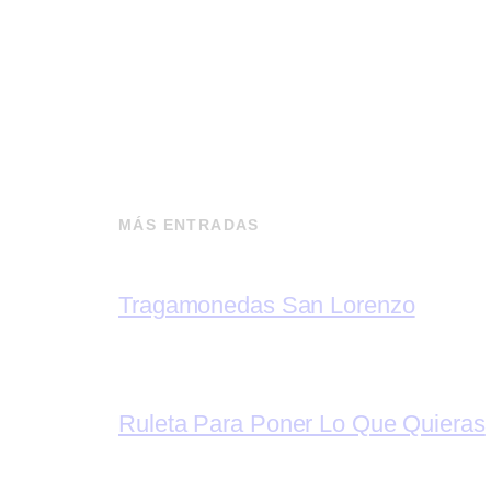
MÁS ENTRADAS
Tragamonedas San Lorenzo
Ruleta Para Poner Lo Que Quieras