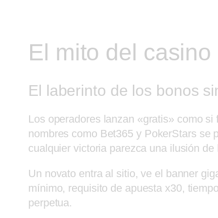
El mito del casino
El laberinto de los bonos si
Los operadores lanzan «gratis» como si f
nombres como Bet365 y PokerStars se pi
cualquier victoria parezca una ilusión d
Un novato entra al sitio, ve el banner g
mínimo, requisito de apuesta x30, tiempo
perpetua.