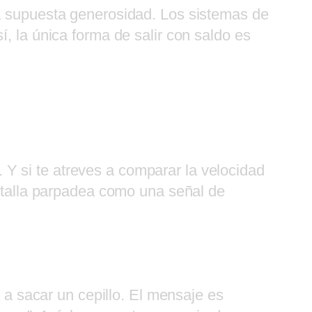
la supuesta generosidad. Los sistemas de
, la única forma de salir con saldo es
Y si te atreves a comparar la velocidad
antalla parpadea como una señal de
.
a a sacar un cepillo. El mensaje es