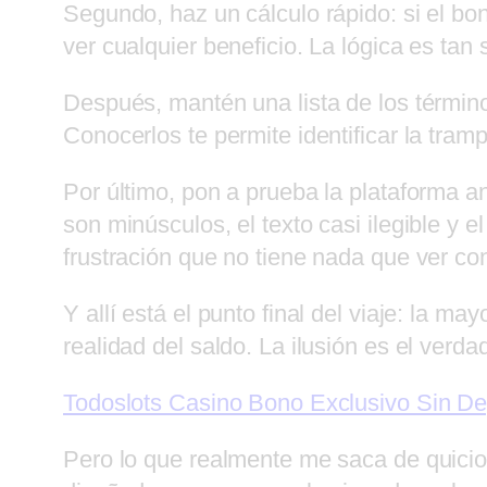
Segundo, haz un cálculo rápido: si el bon
ver cualquier beneficio. La lógica es tan 
Después, mantén una lista de los términos
Conocerlos te permite identificar la tram
Por último, pon a prueba la plataforma a
son minúsculos, el texto casi ilegible y 
frustración que no tiene nada que ver con
Y allí está el punto final del viaje: la m
realidad del saldo. La ilusión es el verdad
Todoslots Casino Bono Exclusivo Sin D
Pero lo que realmente me saca de quicio 