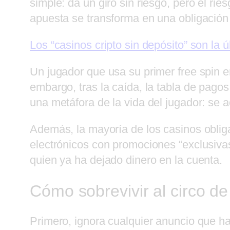
simple: da un giro sin riesgo, pero el rie
apuesta se transforma en una obligación 
Los “casinos cripto sin depósito” son la ú
Un jugador que usa su primer free spin e
embargo, tras la caída, la tabla de pago
una metáfora de la vida del jugador: se ac
Además, la mayoría de los casinos obliga
electrónicos con promociones “exclusivas
quien ya ha dejado dinero en la cuenta.
Cómo sobrevivir al circo de 
Primero, ignora cualquier anuncio que ha