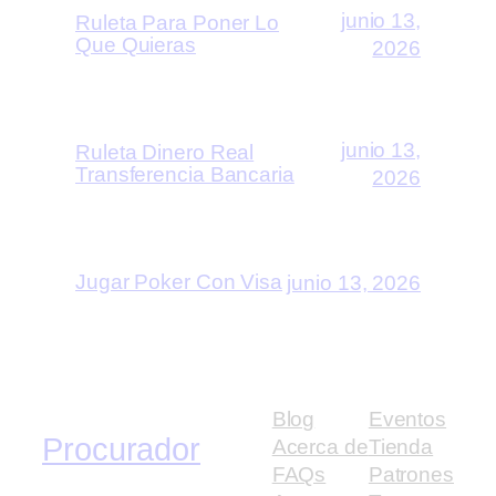
junio 13,
Ruleta Para Poner Lo
Que Quieras
2026
junio 13,
Ruleta Dinero Real
Transferencia Bancaria
2026
Jugar Poker Con Visa
junio 13, 2026
Blog
Eventos
Procurador
Acerca de
Tienda
FAQs
Patrones