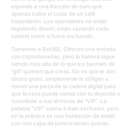
equivale a una fracción de euro que
apenas cubre el coste de un café
instantáneo. Los operadores no están
regalando dinero; están cazando cada
satoshi como si fuera oro barato.
Tomemos a Bet365. Ofrecen una entrada
con criptomonedas, pero la barrera sigue
siendo más alta de lo que los banners de
“gift” quieren que creas. No es que te den
dinero gratis, simplemente te obligan a
mover una pieza de tu cartera digital para
que la casa pueda contar con tu depósito y
suscribirte a sus términos de “VIP”. La
palabra “VIP” suena a trato exclusivo, pero
en la práctica es una habitación de motel
con una capa de pintura recién puesta.