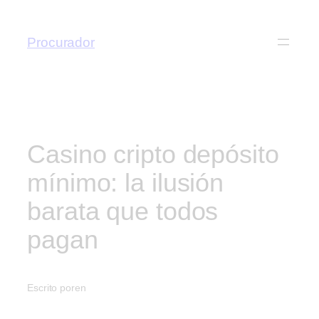
Saltar
al
Procurador
contenido
Casino cripto depósito
mínimo: la ilusión
barata que todos
pagan
Escrito por
en