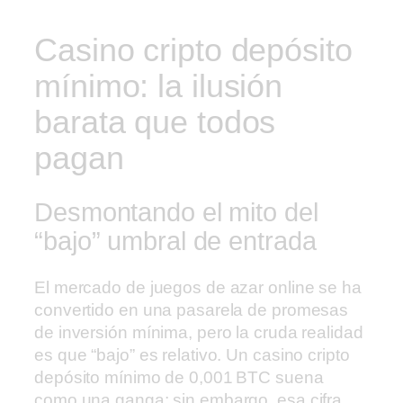
Casino cripto depósito
mínimo: la ilusión
barata que todos
pagan
Desmontando el mito del
“bajo” umbral de entrada
El mercado de juegos de azar online se ha
convertido en una pasarela de promesas
de inversión mínima, pero la cruda realidad
es que “bajo” es relativo. Un casino cripto
depósito mínimo de 0,001 BTC suena
como una ganga; sin embargo, esa cifra