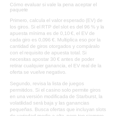
Cómo evaluar si vale la pena aceptar el
paquete
Primero, calcula el valor esperado (EV) de
los giros. Si el RTP del slot es del 96 % y la
apuesta mínima es de 0,10 €, el EV de
cada giro es 0,096 €. Multiplica eso por la
cantidad de giros otorgados y compáralo
con el requisito de apuesta total. Si
necesitas apostar 30 € antes de poder
retirar cualquier ganancia, el EV real de la
oferta se vuelve negativo.
Segundo, revisa la lista de juegos
permitidos. Si el casino solo permite giros
en una versión modificada de Starburst, la
volatilidad será baja y las ganancias
pequeñas. Busca ofertas que incluyan slots
de variedad media a alta, pero ten siempre