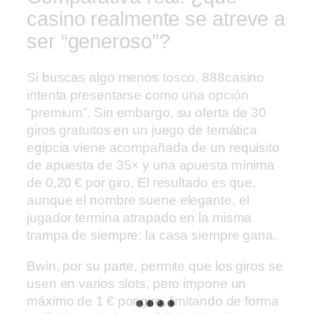
casino realmente se atreve a
ser “generoso”?
Si buscas algo menos tosco, 888casino
intenta presentarse como una opción
“premium”. Sin embargo, su oferta de 30
giros gratuitos en un juego de temática
egipcia viene acompañada de un requisito
de apuesta de 35× y una apuesta mínima
de 0,20 € por giro. El resultado es que,
aunque el nombre suene elegante, el
jugador termina atrapado en la misma
trampa de siempre: la casa siempre gana.
Bwin, por su parte, permite que los giros se
usen en varios slots, pero impone un
máximo de 1 € por giro, limitando de forma