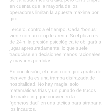
en cuenta que la mayoría de los
operadores limitan la apuesta máxima por
giro.
Tercero, controla el tiempo. Cada “bonus”
viene con un reloj de arena. Si el plazo es
de 24 h, la presión psicológica te obligará a
jugar apresuradamente, lo que suele
traducirse en decisiones menos racionales
y mayores pérdidas.
En conclusión, el casino con giros gratis de
bienvenida es una trampa disfrazada de
hospitalidad. No hay magia, solo
matemáticas frías y un puñado de trucos
de marketing que convierten la
“generosidad” en una táctica para atrapar a
los incautos.