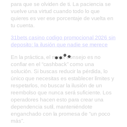
para que se olviden de ti. La paciencia se
vuelve una virtud cuando todo lo que
quieres es ver ese porcentaje de vuelta en
tu cuenta.
31bets casino codigo promocional 2026 sin
deposito: la ilusión que nadie se merece
En la práctica, el mejor consejo es no
confiar en el “cashback” como una
solución. Si buscas reducir la pérdida, lo
único que necesitas es establecer límites y
respetarlos, no buscar la ilusión de un
reembolso que nunca será suficiente. Los
operadores hacen esto para crear una
dependencia sutil, manteniéndote
enganchado con la promesa de “un poco
más”.