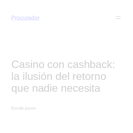
Saltar
al
Procurador
contenido
Casino con cashback:
la ilusión del retorno
que nadie necesita
Escrito por
en