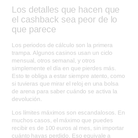
Los detalles que hacen que
el cashback sea peor de lo
que parece
Los periodos de cálculo son la primera
trampa. Algunos casinos usan un ciclo
mensual, otros semanal, y otros
simplemente el día en que pierdes más.
Esto te obliga a estar siempre atento, como
si tuvieras que mirar el reloj en una bolsa
de arena para saber cuándo se activa la
devolución.
Los límites máximos son escandalosos. En
muchos casos, el máximo que puedes
recibir es de 100 euros al mes, sin importar
cuánto hayas perdido. Eso equivale a