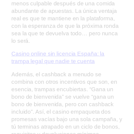
menos culpable después de una comida
abundante de apuestas. La única ventaja
real es que te mantiene en la plataforma,
con la esperanza de que la próxima ronda
sea la que te devuelva todo… pero nunca
lo será.
Casino online sin licencia España: la
trampa legal que nadie te cuenta
Además, el cashback a menudo se
combina con otros incentivos que son, en
esencia, trampas encubiertas. “Gana un
bono de bienvenida” se vuelve “gana un
bono de bienvenida, pero con cashback
incluido”. Así, el casino empaqueta dos
promesas vacías bajo una sola campaña, y
tú terminas atrapado en un ciclo de bonos,