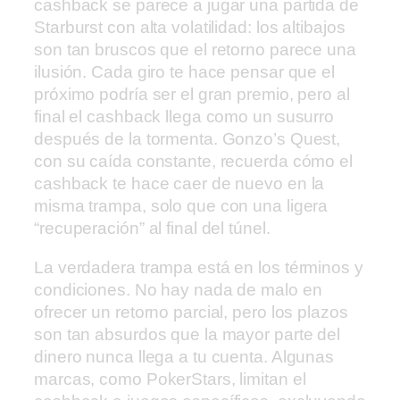
cashback se parece a jugar una partida de
Starburst con alta volatilidad: los altibajos
son tan bruscos que el retorno parece una
ilusión. Cada giro te hace pensar que el
próximo podría ser el gran premio, pero al
final el cashback llega como un susurro
después de la tormenta. Gonzo’s Quest,
con su caída constante, recuerda cómo el
cashback te hace caer de nuevo en la
misma trampa, solo que con una ligera
“recuperación” al final del túnel.
La verdadera trampa está en los términos y
condiciones. No hay nada de malo en
ofrecer un retorno parcial, pero los plazos
son tan absurdos que la mayor parte del
dinero nunca llega a tu cuenta. Algunas
marcas, como PokerStars, limitan el