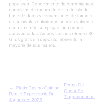
populares. Conocimiento de herramientas
complejas de ranura de estilo de isla de
base de datos y conversiones de formato
de archivolas solicitudes pueden volverse
cada vez más complejas, aún puede
aprovecharlos. Ambos casinos ofrecen 30
Giros gratis sin depósito, abriendo la
mayoría de sus manos.
Forma De
←
Platin Casino Opinion
Ganar En
Real Y Experiencia De
Tragamonedas
Jugadores 2026
→